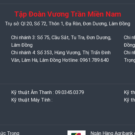
Tập Đoàn Vương Trần Miền Nam
Trụ sở: Ql 20, Số 72, Thôn 1, Đạ Ròn, Đơn Dương, Lâm Đồng
Chi nhánh 3: Số 75, Cầu Sắt, Tu Tra, Đơn Dương,
Chi n
Lâm Đồng
Đồng
Chi nhánh 4: Số 353, Hùng Vương, Thị Trấn Đinh
Chi n
Văn, Lâm Hà, Lâm Đồng Hotline: 0961.789.640
Trọn
Kỹ thuật Âm Thanh : 09.0345.0379
Kỹ t
Kỹ thuật Máy Tính :
Kỹ th
Đức Trọng
Ngân Hàng Agribank c