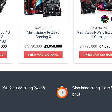
GAMING PC
GAMING PC
650 4G
Main Gigabyte Z390
Main Asus ROG Strix 
GV-
Gaming X
H Gaming
4GD)
,000
₫
4,150,000
₫
3,950,000
₫
4,790,000
₫
4,590
NG
THÊM VÀO GIỎ HÀNG
THÊM VÀO GIỎ HÀ
Xử lý sự cố trong 24 giờ
Giao hàng trong 1 giờ 
phút