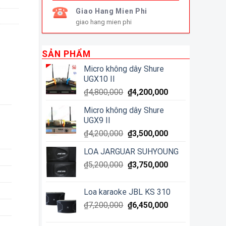
Giao Hang Mien Phi
giao hang mien phi
SẢN PHẨM
Micro không dây Shure
UGX10 II
₫
4,800,000
₫
4,200,000
Micro không dây Shure
UGX9 II
₫
4,200,000
₫
3,500,000
LOA JARGUAR SUHYOUNG
₫
5,200,000
₫
3,750,000
Loa karaoke JBL KS 310
₫
7,200,000
₫
6,450,000