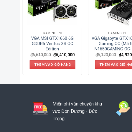
GAMING PC
GAMING PC
650 4G
VGA MSI GTX1660 6G
VGA Gigabyte GTX1
 GV-
GDDR5 Ventus XS OC
Gaming OC (Mã 
GD)
Edition
N1650GAMING OC-
0,000
₫
6,610,000
₫
6,410,000
₫
5,120,000
₫
4,920
ÀNG
THÊM VÀO GIỎ HÀNG
THÊM VÀO GIỎ HÀ
Miễn phí vận chuyển khu
vực Đơn Dương - Đức
Trọng