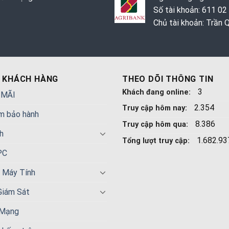
Số tài khoản: 611 02
Chủ tài khoản: Trần
 KHÁCH HÀNG
THEO DÕI THÔNG TIN
3
Khách đang online:
 MÃI
2.354
Truy cập hôm nay:
m bảo hành
8.386
Truy cập hôm qua:
h
1.682.93
Tổng lượt truy cập:
PC
n Máy Tính
Giám Sát
 Mạng