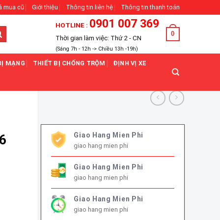
á mua cũ
Giới thiệu
Thông tin liên hệ
Thông tin thanh toán
0901 007 369
HOTLINE :
0
Thời gian làm việc: Thứ 2 - CN
(Sáng 7h - 12h -> Chiều 13h -19h)
BỊ MẠNG
THIẾT BỊ CHỐNG TRỘM
ĐỊNH VỊ XE
Giao Hang Mien Phi
6
giao hang mien phi
Giao Hang Mien Phi
giao hang mien phi
ợng
Giao Hang Mien Phi
giao hang mien phi