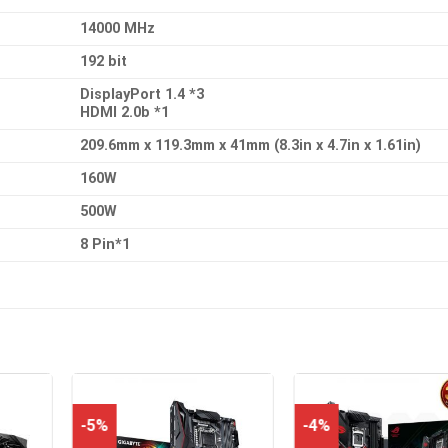
14000 MHz
192 bit
DisplayPort 1.4 *3
HDMI 2.0b *1
209.6mm x 119.3mm x 41mm (8.3in x 4.7in x 1.61in)
160W
500W
8 Pin*1
-5%
-4%