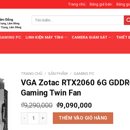
Trang chủ
Bảng giá bán
Bảng gi
Tìm
kiếm:
GAMING PC
LINH KIỆN MÁY TÍNH
CAMERA GIÁM SÁT
THIẾT 
TRANG CHỦ
/
SẢN PHẨM
/
GAMING PC
VGA Zotac RTX2060 6G GDDR
Gaming Twin Fan
₫
9,290,000
₫
9,090,000
VGA Zotac RTX2060 6G GDDR6 Gaming Twin Fan số lư
THÊM VÀO GIỎ HÀNG