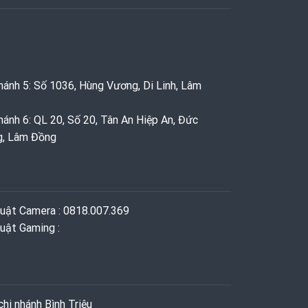
hánh 5: Số 1036, Hùng Vương, Di Linh, Lâm
hánh 6: QL 20, Số 20, Tân An Hiệp An, Đức
g, Lâm Đồng
huật Camera : 0818.007.369
uật Gaming ‭: ‬
hi nhánh Bình Triệu