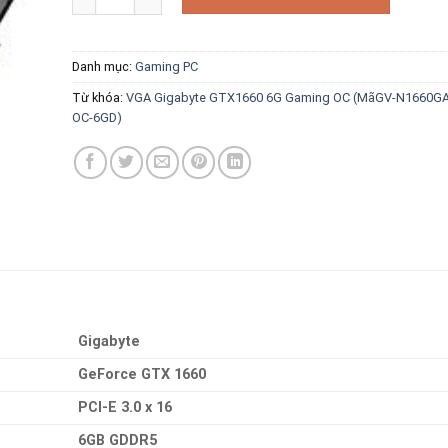
Danh mục:
Gaming PC
Từ khóa:
VGA Gigabyte GTX1660 6G Gaming OC (MãGV-N1660G
OC-6GD)
Gigabyte
GeForce GTX 1660
PCI-E 3.0 x 16
6GB GDDR5