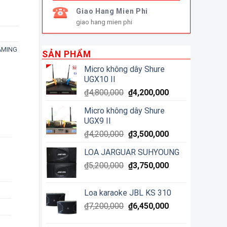
Giao Hang Mien Phi
giao hang mien phi
AMING
SẢN PHẨM
Micro không dây Shure
UGX10 II
₫
4,800,000
₫
4,200,000
Micro không dây Shure
UGX9 II
₫
4,200,000
₫
3,500,000
LOA JARGUAR SUHYOUNG
₫
5,200,000
₫
3,750,000
Loa karaoke JBL KS 310
₫
7,200,000
₫
6,450,000