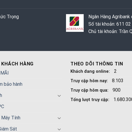
Đức Trọng
Ngân Hàng Agribank c
Số tài khoản: 611 02
Chủ tài khoản: Trần
 KHÁCH HÀNG
THEO DÕI THÔNG TIN
2
Khách đang online:
 MÃI
8.103
Truy cập hôm nay:
m bảo hành
900
Truy cập hôm qua:
h
1.680.30
Tổng lượt truy cập:
PC
n Máy Tính
Giám Sát