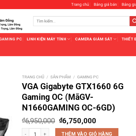
Trang chủ
Bảng giá bán
Bảng gi
Tìm
kiếm:
GAMING PC
LINH KIỆN MÁY TÍNH
CAMERA GIÁM SÁT
THIẾT 
TRANG CHỦ
/
SẢN PHẨM
/
GAMING PC
VGA Gigabyte GTX1660 6G
Gaming OC (MãGV-
N1660GAMING OC-6GD)
₫
6,950,000
₫
6,750,000
VGA Gigabyte GTX1660 6G Gaming OC (MãGV-N1660GA
THÊM VÀO GIỎ HÀNG