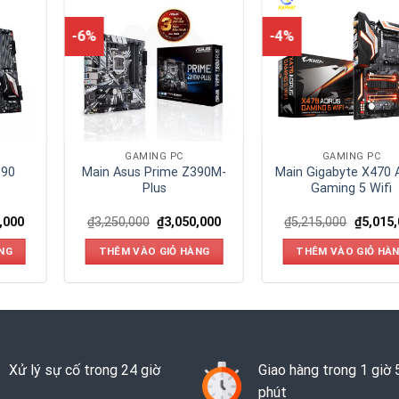
-6%
-4%
GAMING PC
GAMING PC
390
Main Asus Prime Z390M-
Main Gigabyte X470 
Plus
Gaming 5 Wifi
,000
₫
3,250,000
₫
3,050,000
₫
5,215,000
₫
5,015
NG
THÊM VÀO GIỎ HÀNG
THÊM VÀO GIỎ HÀ
Xử lý sự cố trong 24 giờ
Giao hàng trong 1 giờ 
phút