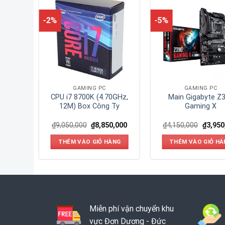
-2%
-5%
GAMING PC
GAMING PC
0M-Pro
CPU i7 8700K (4.70GHz,
Main Gigabyte Z
12M) Box Công Ty
Gaming X
0,000
₫
9,050,000
₫
8,850,000
₫
4,150,000
₫
3,950
ÀNG
THÊM VÀO GIỎ HÀNG
THÊM VÀO GIỎ HÀ
Miễn phí vận chuyển khu
vực Đơn Dương - Đức