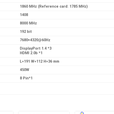
1860 MHz (Reference card: 1785 MHz)
1408
8000 MHz
192 bit
7680×4320@60Hz
DisplayPort 1.4 *3
HDMI 2.0b *1
L=191 W=112 H=36 mm
450W
8 Pin*1