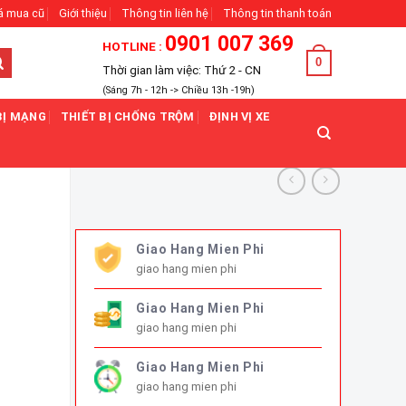
á mua cũ
Giới thiệu
Thông tin liên hệ
Thông tin thanh toán
0901 007 369
HOTLINE :
0
Thời gian làm việc: Thứ 2 - CN
(Sáng 7h - 12h -> Chiều 13h -19h)
BỊ MẠNG
THIẾT BỊ CHỐNG TRỘM
ĐỊNH VỊ XE
Giao Hang Mien Phi
giao hang mien phi
Giao Hang Mien Phi
giao hang mien phi
Giao Hang Mien Phi
giao hang mien phi
MING OC-6GD) số lượng