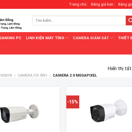
Trang chủ
Bảng giá bán
Bảng gi
Tìm
kiếm:
GAMING PC
LINH KIỆN MÁY TÍNH
CAMERA GIÁM SÁT
THIẾT 
Hiển thị tấ
VISION
/
CAMERA CVI 5IN1
/
CAMERA 2.0 MEGAPIXEL
-15%