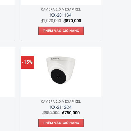
CAMERA 2.0 MEGAPIXEL
KX-2011S4
₫
1,020,000
₫
870,000
THÊM VÀO GIỎ HÀNG
-15%
CAMERA 2.0 MEGAPIXEL
KX-2112C4
₫
880,000
₫
750,000
THÊM VÀO GIỎ HÀNG