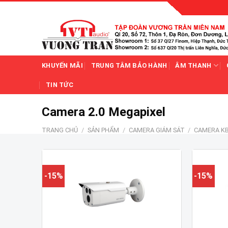
Skip
to
content
KHUYẾN MÃI
TRUNG TÂM BẢO HÀNH
ÂM THANH
TIN TỨC
Camera 2.0 Megapixel
TRANG CHỦ
/
SẢN PHẨM
/
CAMERA GIÁM SÁT
/
CAMERA KB
-15%
-15%