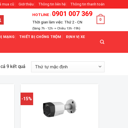
á mua cũ
Giới thiệu
Thông tin liên hệ
Thông tin thanh toán
0901 007 369
HOTLINE :
0
Thời gian làm việc: Thứ 2 - CN
(Sáng 7h - 12h -> Chiều 13h -19h)
BỊ MẠNG
THIẾT BỊ CHỐNG TRỘM
ĐỊNH VỊ XE
t cả 9 kết quả
-15%