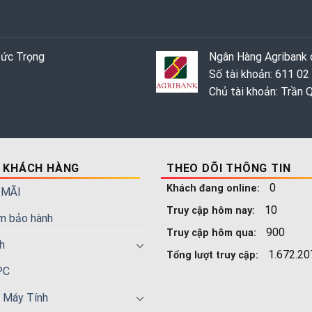
Đức Trọng
Ngân Hàng Agribank c
Số tài khoản: 611 02
Chủ tài khoản: Trần
 KHÁCH HÀNG
THEO DÕI THÔNG TIN
0
Khách đang online:
 MÃI
10
Truy cập hôm nay:
m bảo hành
900
Truy cập hôm qua:
h
1.672.20
Tổng lượt truy cập:
PC
n Máy Tính