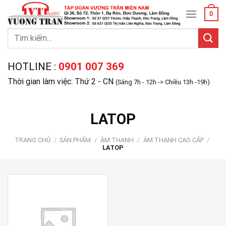
Skip
0
to
content
Tìm
kiếm:
HOTLINE :
0901 007 369
Thời gian làm việc: Thứ 2 - CN
(Sáng 7h - 12h -> Chiều 13h -19h)
LATOP
TRANG CHỦ
/
SẢN PHẨM
/
ÂM THANH
/
ÂM THANH CAO CẤP
/
LATOP