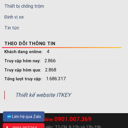
Thiết bị chống trộm
Định vị xe
Tin tức
THEO DÕI THÔNG TIN
4
Khách đang online:
2.866
Truy cập hôm nay:
2.868
Truy cập hôm qua:
1.686.317
Tổng lượt truy cập:
Thiết kế website ITKEY
Liên hệ qua Zalo
0901.007.369
Hotline
Ngày làm việc: T2-CN, 8-12h và 13h-19h