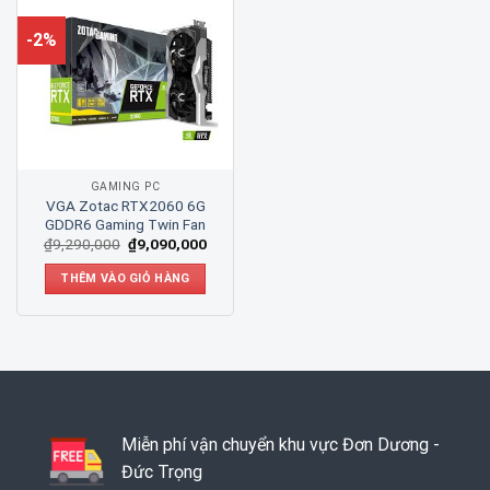
-2%
GAMING PC
VGA Zotac RTX2060 6G
GDDR6 Gaming Twin Fan
₫
9,290,000
₫
9,090,000
THÊM VÀO GIỎ HÀNG
Miễn phí vận chuyển khu vực Đơn Dương -
Đức Trọng