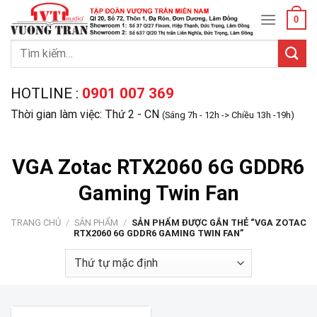
Skip
0
to
content
Tìm
kiếm:
HOTLINE :
0901 007 369
Thời gian làm việc: Thứ 2 - CN
(Sáng 7h - 12h -> Chiều 13h -19h)
VGA Zotac RTX2060 6G GDDR6
Gaming Twin Fan
TRANG CHỦ
/
SẢN PHẨM
/
SẢN PHẨM ĐƯỢC GẮN THẺ “VGA ZOTAC
RTX2060 6G GDDR6 GAMING TWIN FAN”