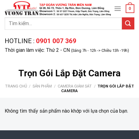
Skip
0
to
content
Tìm
kiếm:
HOTLINE :
0901 007 369
Thời gian làm việc: Thứ 2 - CN
(Sáng 7h - 12h -> Chiều 13h -19h)
Trọn Gói Lắp Đặt Camera
TRANG CHỦ
/
SẢN PHẨM
/
CAMERA GIÁM SÁT
/
TRỌN GÓI LẮP ĐẶT
CAMERA
Không tìm thấy sản phẩm nào khớp với lựa chọn của bạn.