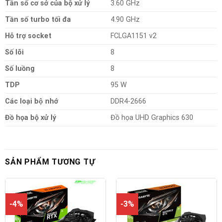
Tần số cơ sở của bộ xử lý
3.60 GHz
Tần số turbo tối đa
4.90 GHz
Hỗ trợ socket
FCLGA1151 v2
Số lõi
8
Số luồng
8
TDP
95 W
Các loại bộ nhớ
DDR4-2666
Đồ họa bộ xử lý
Đồ họa UHD Graphics 630
SẢN PHẨM TƯƠNG TỰ
-4%
-3%