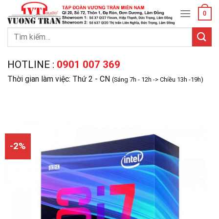
Skip
0
to
content
Tìm
kiếm:
HOTLINE :
0901 007 369
Thời gian làm việc: Thứ 2 - CN
(Sáng 7h - 12h -> Chiều 13h -19h)
-2%