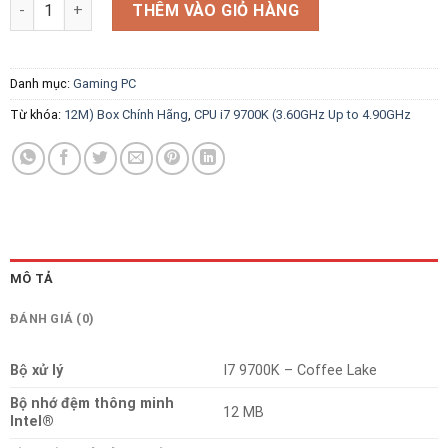
CPU i7 9700K (3.60GHz Up to 4.90GHz, 12M) Box Chính Hãng số
THÊM VÀO GIỎ HÀNG
Danh mục:
Gaming PC
Từ khóa:
12M) Box Chính Hãng
,
CPU i7 9700K (3.60GHz Up to 4.90GHz
MÔ TẢ
ĐÁNH GIÁ (0)
Bộ xử lý
I7 9700K – Coffee Lake
Bộ nhớ đệm thông minh
12 MB
Intel®