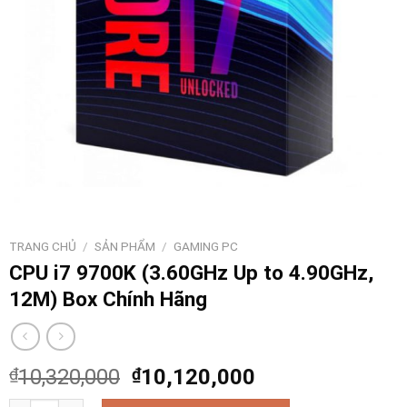
TRANG CHỦ
/
SẢN PHẨM
/
GAMING PC
CPU i7 9700K (3.60GHz Up to 4.90GHz,
12M) Box Chính Hãng
₫
10,320,000
₫
10,120,000