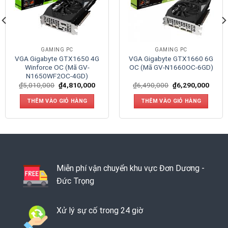
GAMING PC
GAMING PC
VGA Gigabyte GTX1650 4G
VGA Gigabyte GTX1660 6G
Winforce OC (Mã GV-
OC (Mã GV-N1660OC-6GD)
N1650WF2OC-4GD)
₫
5,010,000
₫
4,810,000
₫
6,490,000
₫
6,290,000
THÊM VÀO GIỎ HÀNG
THÊM VÀO GIỎ HÀNG
Miễn phí vận chuyển khu vực Đơn Dương -
Đức Trọng
Xử lý sự cố trong 24 giờ