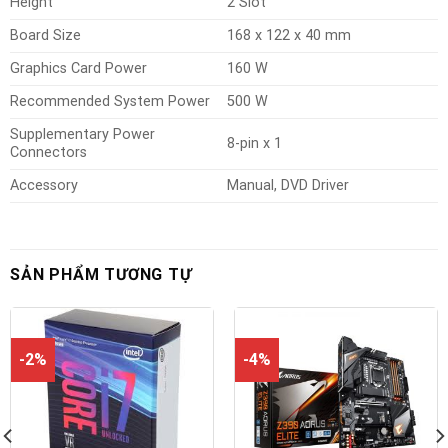
Height
2 Slot
Board Size
168 x 122 x 40 mm
Graphics Card Power
160 W
Recommended System Power
500 W
Supplementary Power
8-pin x 1
Connectors
Accessory
Manual, DVD Driver
SẢN PHẨM TƯƠNG TỰ
-2%
-4%