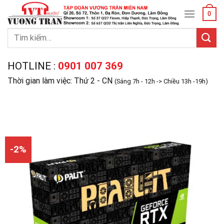
Skip
0
to
content
Tìm
kiếm:
HOTLINE :
0901 007 369
Thời gian làm việc: Thứ 2 - CN
(Sáng 7h - 12h -> Chiều 13h -19h)
-2%