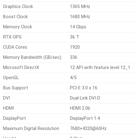
Graphics Clock
1365 MHz
Boost Clock
1680 MHz
Memory Clock
14 Gbps
RTX-OPS
36 T
CUDA Cores
1920
Memory Bandwidth (GB/sec)
336
Microsoft DirectX
12 API with feature level 12_1
OpenGL
4/5
Bus Support
PCI-E 3.0 x 16
DVI
Dual-Link DVI-D
HDMI
HDMI 2.0b
DisplayPort
DisplayPort 1.4
Maximum Digital Resolution
7680×4320@60Hz