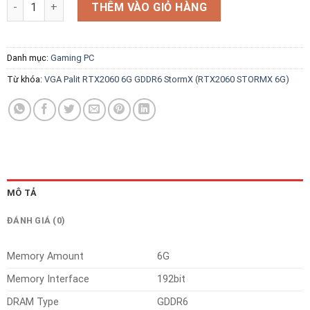
VGA Palit RTX2060 6G GDDR6 StormX (RTX2060 STORMX 6G) số
THÊM VÀO GIỎ HÀNG
Danh mục:
Gaming PC
Từ khóa:
VGA Palit RTX2060 6G GDDR6 StormX (RTX2060 STORMX 6G)
MÔ TẢ
ĐÁNH GIÁ (0)
Memory Amount
6G
Memory Interface
192bit
DRAM Type
GDDR6