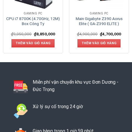
GAMING PC
GAMING PC
CPU i7 8700K (4.70GHz, 12M)
Main Gigabyte Z390 Aorus
Box Công Ty
Elite ( GA-Z390 ELITE )
₫
9,050,000
₫
8,850,000
₫
4,900,000
₫
4,700,000
THÊM VÀO GIỎ HÀNG
THÊM VÀO GIỎ HÀNG
Miễn phí vận chuyển khu vực Đơn Dương -
Đức Trọng
Xử lý sự cố trong 24 giờ
Giao hàng trong 1 giờ 59 phút