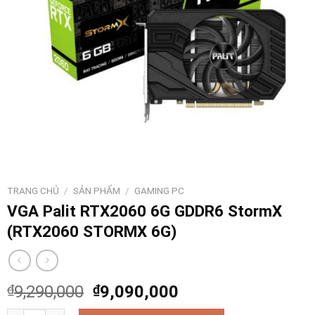
TRANG CHỦ
/
SẢN PHẨM
/
GAMING PC
VGA Palit RTX2060 6G GDDR6 StormX
(RTX2060 STORMX 6G)
₫
9,290,000
₫
9,090,000