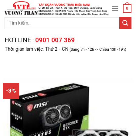
Skip
0
to
content
Tìm
kiếm:
HOTLINE :
0901 007 369
Thời gian làm việc: Thứ 2 - CN
(Sáng 7h - 12h -> Chiều 13h -19h)
-3%