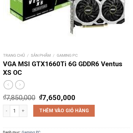
TRANG CHỦ
/
SẢN PHẨM
/
GAMING PC
VGA MSI GTX1660Ti 6G GDDR6 Ventus
XS OC
₫
7,850,000
₫
7,650,000
VGA MSI GTX1660Ti 6G GDDR6 Ventus XS OC số lượng
THÊM VÀO GIỎ HÀNG
Danh mục:
Gaming PC