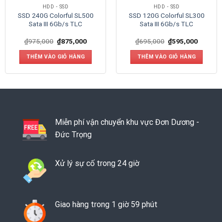
HDD - SSD
HDD - SSD
SSD 240G Colorful SL500
SSD 120G Colorful SL300
Sata III 6Gb/s TLC
Sata III 6Gb/s TLC
₫
975,000
₫
875,000
₫
695,000
₫
595,000
THÊM VÀO GIỎ HÀNG
THÊM VÀO GIỎ HÀNG
Miễn phí vận chuyển khu vực Đơn Dương -
Đức Trọng
Xử lý sự cố trong 24 giờ
Giao hàng trong 1 giờ 59 phút