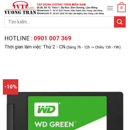
Skip
0
to
content
Tìm
kiếm:
HOTLINE :
0901 007 369
Thời gian làm việc: Thứ 2 - CN
(Sáng 7h - 12h -> Chiều 13h -19h)
-10%