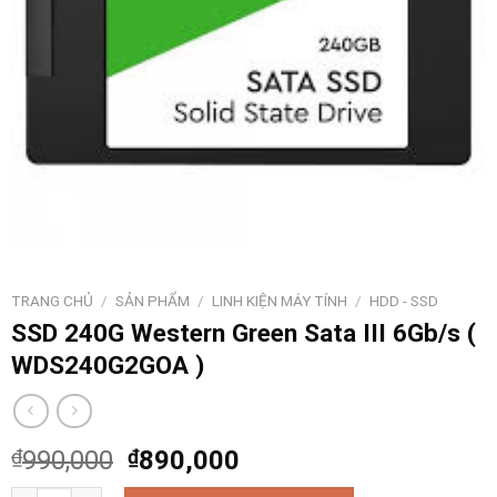
TRANG CHỦ
/
SẢN PHẨM
/
LINH KIỆN MÁY TÍNH
/
HDD - SSD
SSD 240G Western Green Sata III 6Gb/s (
WDS240G2GOA )
₫
990,000
₫
890,000