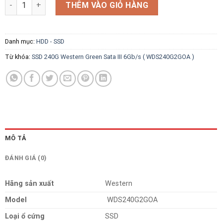
SSD 240G Western Green Sata III 6Gb/s ( WDS240G2GOA ) số l
THÊM VÀO GIỎ HÀNG
Danh mục:
HDD - SSD
Từ khóa:
SSD 240G Western Green Sata III 6Gb/s ( WDS240G2GOA )
MÔ TẢ
ĐÁNH GIÁ (0)
Hãng sản xuất
Western
Model
WDS240G2GOA
Loại ổ cứng
SSD