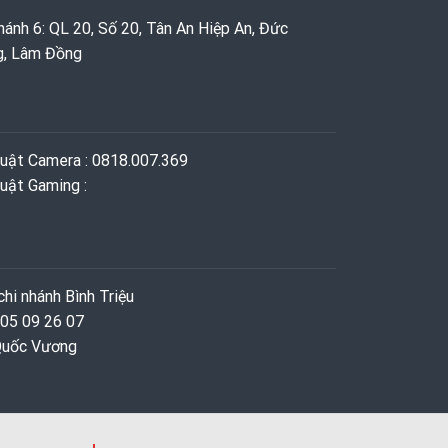
hánh 6: QL 20, Số 20, Tân An Hiệp An, Đức
g, Lâm Đồng
huật Camera : 0818.007.369
uật Gaming ‭: ‬
hi nhánh Bình Triệu
 05 09 26 07
 Quốc Vương