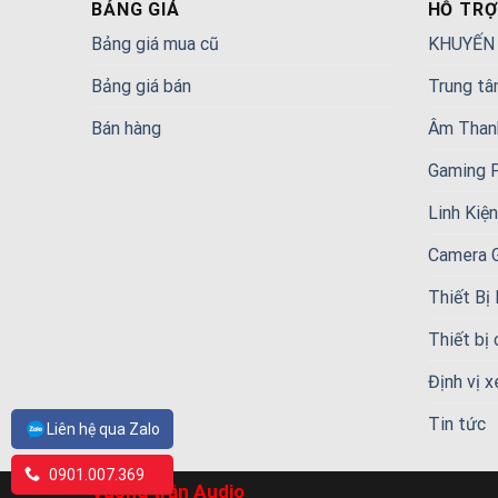
BẢNG GIÁ
HỖ TRỢ
Bảng giá mua cũ
KHUYẾN
Bảng giá bán
Trung tâ
Bán hàng
Âm Than
Gaming 
Linh Kiệ
Camera 
Thiết Bị
Thiết bị
Định vị x
Tin tức
Liên hệ qua Zalo
0901.007.369
Vương trần Audio