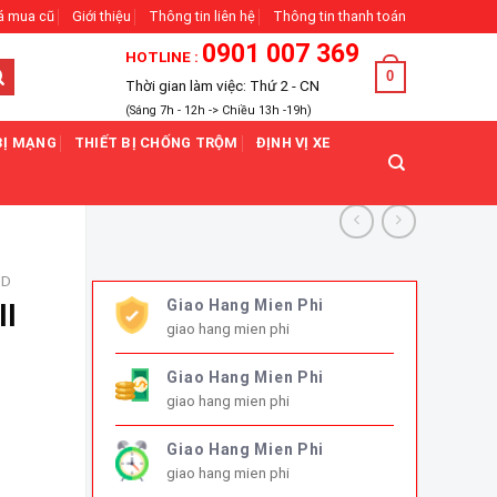
á mua cũ
Giới thiệu
Thông tin liên hệ
Thông tin thanh toán
0901 007 369
HOTLINE :
0
Thời gian làm việc: Thứ 2 - CN
(Sáng 7h - 12h -> Chiều 13h -19h)
BỊ MẠNG
THIẾT BỊ CHỐNG TRỘM
ĐỊNH VỊ XE
SD
Giao Hang Mien Phi
II
giao hang mien phi
Giao Hang Mien Phi
giao hang mien phi
 số lượng
Giao Hang Mien Phi
giao hang mien phi