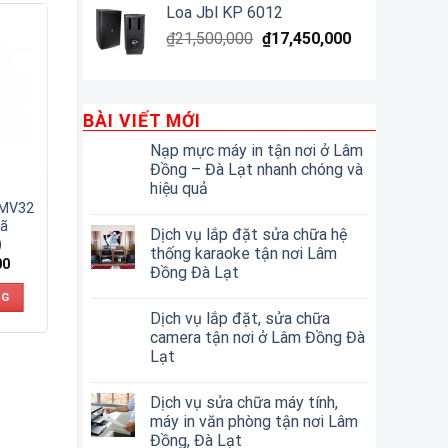
Loa Jbl KP 6012
₫
21,500,000
₫
17,450,000
BÀI VIẾT MỚI
Nạp mực máy in tận nơi ở Lâm
Đồng – Đà Lạt nhanh chóng và
hiệu quả
SMV32
Mã
Dịch vụ lắp đặt sửa chữa hệ
)
thống karaoke tận nơi Lâm
00
Đồng Đà Lạt
NG
Dịch vụ lắp đặt, sửa chữa
camera tận nơi ở Lâm Đồng Đà
Lạt
Dịch vụ sửa chữa máy tính,
máy in văn phòng tận nơi Lâm
Đồng, Đà Lạt