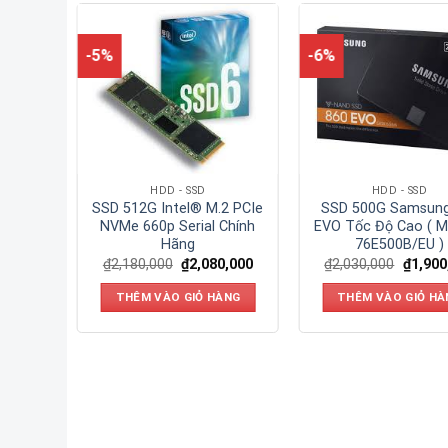
-5%
-6%
HDD - SSD
HDD - SSD
anther
SSD 512G Intel® M.2 PCIe
SSD 500G Samsung
TLC
NVMe 660p Serial Chính
EVO Tốc Độ Cao ( 
1)
Hãng
76E500B/EU )
,000
₫
2,180,000
₫
2,080,000
₫
2,030,000
₫
1,900
ÀNG
THÊM VÀO GIỎ HÀNG
THÊM VÀO GIỎ HÀ