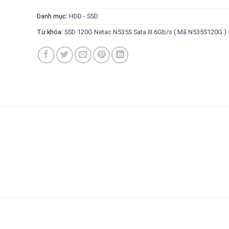
Danh mục:
HDD - SSD
Từ khóa:
SSD 120G Netac N535S Sata III 6Gb/s ( Mã N535S120G )