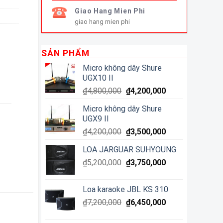
Giao Hang Mien Phi
giao hang mien phi
SẢN PHẨM
Micro không dây Shure
UGX10 II
₫
4,800,000
₫
4,200,000
Micro không dây Shure
UGX9 II
₫
4,200,000
₫
3,500,000
LOA JARGUAR SUHYOUNG
₫
5,200,000
₫
3,750,000
Loa karaoke JBL KS 310
₫
7,200,000
₫
6,450,000