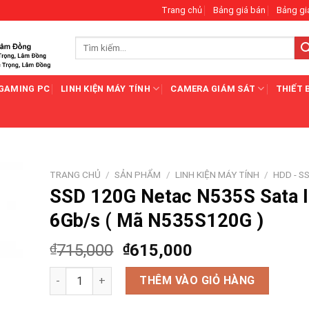
Trang chủ
Bảng giá bán
Bảng gi
Tìm
kiếm:
GAMING PC
LINH KIỆN MÁY TÍNH
CAMERA GIÁM SÁT
THIẾT 
TRANG CHỦ
/
SẢN PHẨM
/
LINH KIỆN MÁY TÍNH
/
HDD - S
SSD 120G Netac N535S Sata I
6Gb/s ( Mã N535S120G )
₫
715,000
₫
615,000
SSD 120G Netac N535S Sata III 6Gb/s ( Mã N535S120G )
THÊM VÀO GIỎ HÀNG