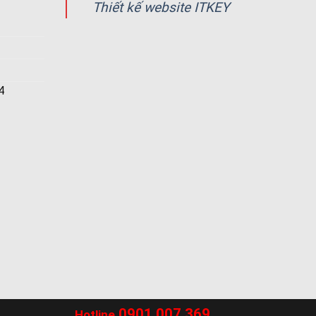
Thiết kế website ITKEY
4
0901.007.369
Hotline