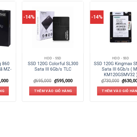
-14%
-14%
HDD - SSD
HDD - SSD
 860
SSD 120G Colorful SL300
SSD 120G Kingmax 
Mã MZ-
Sata III 6Gb/s TLC
Sata III 6Gb/s ( 
KM120GSMV32 
,000
₫
695,000
₫
595,000
₫
730,000
₫
630,0
NG
THÊM VÀO GIỎ HÀNG
THÊM VÀO GIỎ HÀ