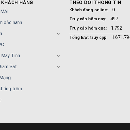
 KHÁCH HÀNG
THEO DÕI THÔNG TIN
0
Khách đang online:
 MÃI
497
Truy cập hôm nay:
m bảo hành
1.792
Truy cập hôm qua:
h
1.671.79
Tổng lượt truy cập:
PC
n Máy Tính
Giám Sát
 Mạng
 chống trộm
e