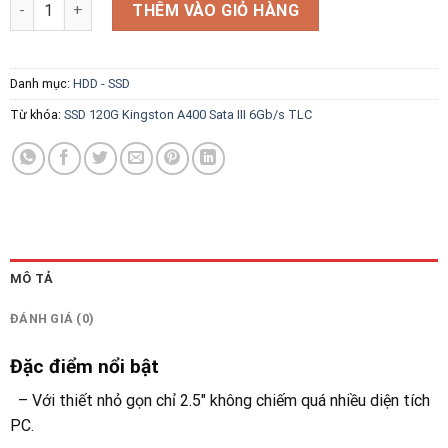
SSD 120G Kingston A400 Sata III 6Gb/s TLC số lượng
THÊM VÀO GIỎ HÀNG
Danh mục:
HDD - SSD
Từ khóa:
SSD 120G Kingston A400 Sata III 6Gb/s TLC
MÔ TẢ
ĐÁNH GIÁ (0)
Đặc điểm nổi bật
– Với thiết nhỏ gọn chỉ 2.5″ không chiếm quá nhiều diện tích
PC.