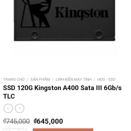
TRANG CHỦ
/
SẢN PHẨM
/
LINH KIỆN MÁY TÍNH
/
HDD - SSD
SSD 120G Kingston A400 Sata III 6Gb/s
TLC
₫
745,000
₫
645,000