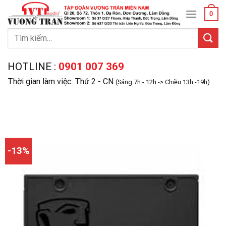
Skip
0
to
content
Tìm
kiếm:
HOTLINE :
0901 007 369
Thời gian làm việc: Thứ 2 - CN
(Sáng 7h - 12h -> Chiều 13h -19h)
-13%