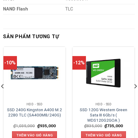
NAND Flash
TLC
SẢN PHẨM TƯƠNG TỰ
-10%
-12%
HDD - SSD
HDD - SSD
SSD 240G Kingston A400 M.2
SSD 120G Western Green
2280 TLC (SA400M8/240G)
Sata III 6Gb/s (
WDS120G2GOA )
₫
1,035,000
₫
935,000
₫
835,000
₫
735,000
THÊM VÀO GIỎ HÀNG
THÊM VÀO GIỎ HÀNG