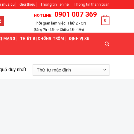
á mua cũ
Giới thiệu
Thông tin liên hệ
Thông tin thanh toán
0901 007 369
HOTLINE :
0
Thời gian làm việc: Thứ 2 - CN
(Sáng 7h - 12h -> Chiều 13h -19h)
BỊ MẠNG
THIẾT BỊ CHỐNG TRỘM
ĐỊNH VỊ XE
 quả duy nhất