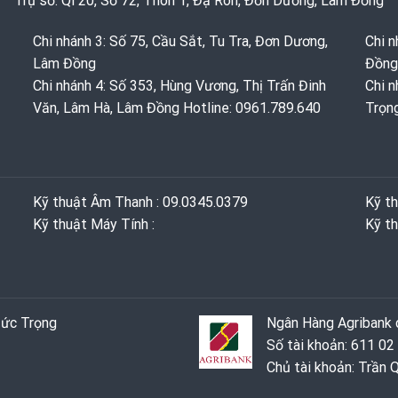
Trụ sở: Ql 20, Số 72, Thôn 1, Đạ Ròn, Đơn Dương, Lâm Đồng
Chi nhánh 3: Số 75, Cầu Sắt, Tu Tra, Đơn Dương,
Chi n
Lâm Đồng
Đồng
Chi nhánh 4: Số 353, Hùng Vương, Thị Trấn Đinh
Chi n
Văn, Lâm Hà, Lâm Đồng Hotline: 0961.789.640
Trọn
Kỹ thuật Âm Thanh : 09.0345.0379
Kỹ t
Kỹ thuật Máy Tính :
Kỹ th
Đức Trọng
Ngân Hàng Agribank c
Số tài khoản: 611 02
Chủ tài khoản: Trần