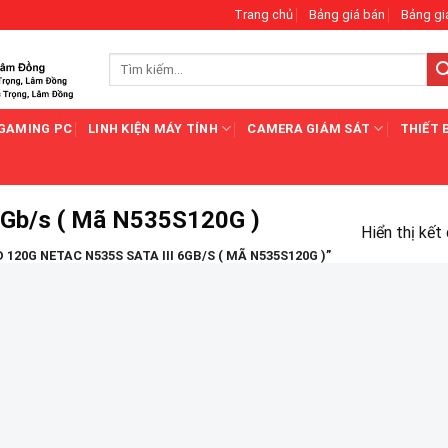
Trang chủ
Bảng giá bán
Bảng gi
Tìm
kiếm:
GAMING PC
LINH KIỆN MÁY TÍNH
CAMERA GIÁM SÁT
THIẾT 
6Gb/s ( Mã N535S120G )
Hiển thị kết
20G NETAC N535S SATA III 6GB/S ( MÃ N535S120G )”