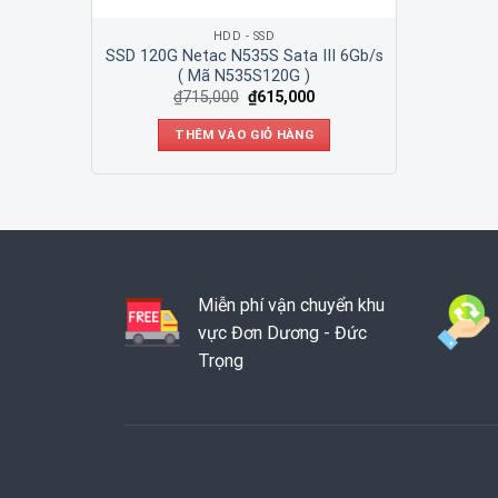
HDD - SSD
SSD 120G Netac N535S Sata III 6Gb/s
( Mã N535S120G )
₫
715,000
₫
615,000
THÊM VÀO GIỎ HÀNG
Miễn phí vận chuyển khu
vực Đơn Dương - Đức
Trọng