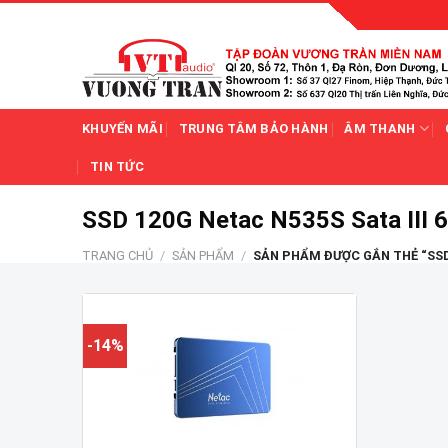
Skip
to
content
KHUYẾN MÃI
TRUNG TÂM BẢO HÀNH
ÂM THANH
TIN TỨC
SSD 120G Netac N535S Sata III 
TRANG CHỦ
/
SẢN PHẨM
/
SẢN PHẨM ĐƯỢC GẮN THẺ “SSD 1
-14%