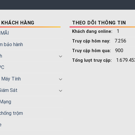
 KHÁCH HÀNG
THEO DÕI THÔNG TIN
1
Khách đang online:
 MÃI
7.256
Truy cập hôm nay:
m bảo hành
900
Truy cập hôm qua:
h
1.679.45
Tổng lượt truy cập:
PC
n Máy Tính
Giám Sát
 Mạng
 chống trộm
e