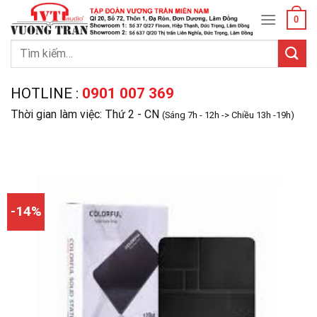
Skip
0
to
content
Tìm
kiếm:
HOTLINE :
0901 007 369
Thời gian làm việc: Thứ 2 - CN
(Sáng 7h - 12h -> Chiều 13h -19h)
-14%