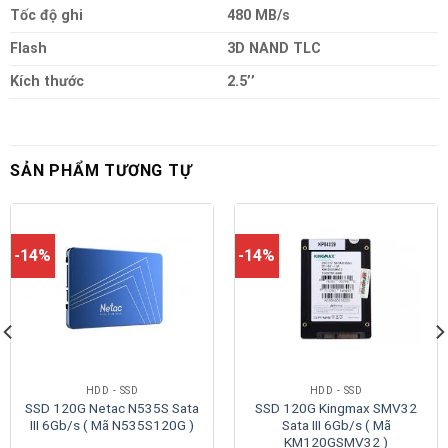
Tốc độ ghi
480 MB/s
Flash
3D NAND TLC
Kích thước
2.5’’
SẢN PHẨM TƯƠNG TỰ
-14%
-14%
HDD - SSD
HDD - SSD
SSD 120G Netac N535S Sata
SSD 120G Kingmax SMV32
III 6Gb/s ( Mã N535S120G )
Sata III 6Gb/s ( Mã
KM120GSMV32 )