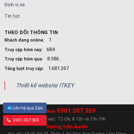
Định vị xe
Tin tức
THEO DÕI THÔNG TIN
1
Khách đang online:
684
Truy cập hôm nay:
8.386
Truy cập hôm qua:
1.681.267
Tổng lượt truy cập:
Thiết kế website ITKEY
Liên hệ qua Zalo
0901.007.369
Hotline
Ngày làm việc: T2-CN, 8-12h và 13h-19h
0901.007.369
Vương trần Audio