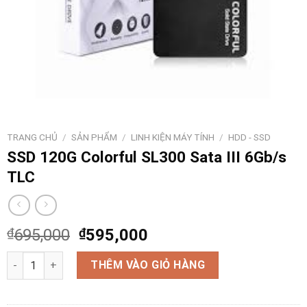
TRANG CHỦ
/
SẢN PHẨM
/
LINH KIỆN MÁY TÍNH
/
HDD - SSD
SSD 120G Colorful SL300 Sata III 6Gb/s
TLC
₫
695,000
₫
595,000
SSD 120G Colorful SL300 Sata III 6Gb/s TLC số lượng
THÊM VÀO GIỎ HÀNG