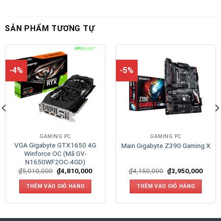
SẢN PHẨM TƯƠNG TỰ
-4%
-5%
GAMING PC
GAMING PC
VGA Gigabyte GTX1650 4G
Main Gigabyte Z390 Gaming X
Winforce OC (Mã GV-
N1650WF2OC-4GD)
₫
5,010,000
₫
4,810,000
₫
4,150,000
₫
3,950,000
THÊM VÀO GIỎ HÀNG
THÊM VÀO GIỎ HÀNG