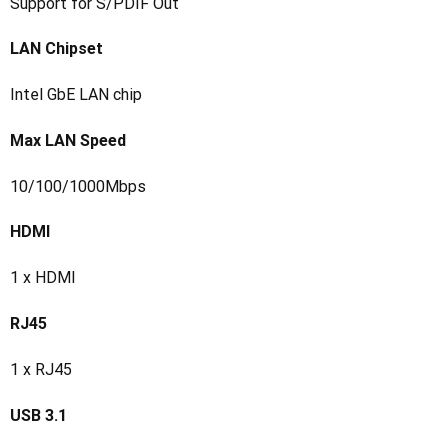
Support for S/PDIF Out
LAN Chipset
Intel GbE LAN chip
Max LAN Speed
10/100/1000Mbps
HDMI
1 x HDMI
RJ45
1 x RJ45
USB 3.1