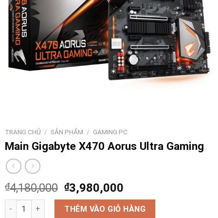
TRANG CHỦ
/
SẢN PHẨM
/
GAMING PC
Main Gigabyte X470 Aorus Ultra Gaming
₫
4,180,000
₫
3,980,000
Main Gigabyte X470 Aorus Ultra Gaming số lượng
THÊM VÀO GIỎ HÀNG