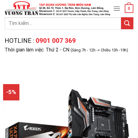
Skip
0
to
content
Tìm
kiếm:
HOTLINE :
0901 007 369
Thời gian làm việc: Thứ 2 - CN
(Sáng 7h - 12h -> Chiều 13h -19h)
-5%