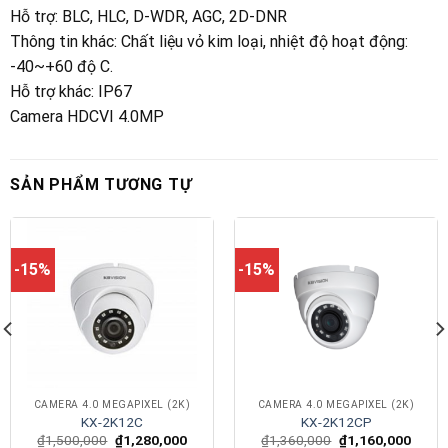
Hỗ trợ
:
BLC, HLC, D-WDR, AGC, 2D-DNR
Thông tin khác
:
Chất liệu vỏ kim loại, nhiệt độ hoạt động:
-40~+60 độ C.
Hỗ trợ khác
:
IP67
Camera HDCVI 4.0MP
SẢN PHẨM TƯƠNG TỰ
-15%
-15%
CAMERA 4.0 MEGAPIXEL (2K)
CAMERA 4.0 MEGAPIXEL (2K)
KX-2K12C
KX-2K12CP
₫
1,500,000
₫
1,280,000
₫
1,360,000
₫
1,160,000