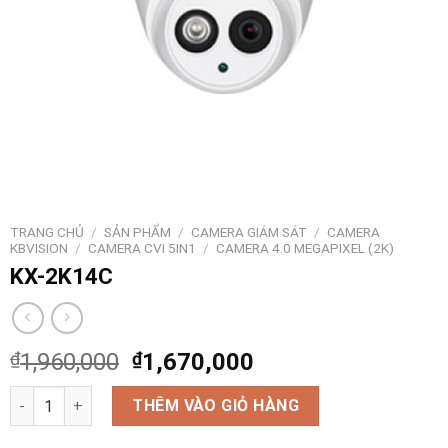
TRANG CHỦ
/
SẢN PHẨM
/
CAMERA GIÁM SÁT
/
CAMERA
KBVISION
/
CAMERA CVI 5IN1
/
CAMERA 4.0 MEGAPIXEL (2K)
KX-2K14C
₫
1,960,000
₫
1,670,000
KX-2K14C số lượng
THÊM VÀO GIỎ HÀNG