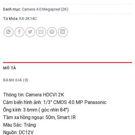
Danh mục:
Camera 4.0 Megapixel (2K)
Từ khóa:
KX-2K14C
MÔ TẢ
ĐÁNH GIÁ (0)
Thông tin
:
Camera HDCVI 2K
Cảm biến hình ảnh
:
1/3″ CMOS 4.0 MP Panasonic
Ống kính
:
3.6mm ( góc nhìn 84°)
Tầm xa hồng ngoại
:
50m, Smart IR
Màu Sắc
:
Trắng
Nguồn
:
DC12V