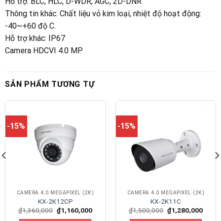
Hỗ trợ
:
BLC, HLC, D-WDR, AGC, 2D-DNR
Thông tin khác
:
Chất liệu vỏ kim loại, nhiệt độ hoạt động:
-40~+60 độ C.
Hỗ trợ khác
:
IP67
Camera HDCVI 4.0 MP
SẢN PHẨM TƯƠNG TỰ
-15%
-15%
CAMERA 4.0 MEGAPIXEL (2K)
CAMERA 4.0 MEGAPIXEL (2K)
KX-2K12CP
KX-2K11C
₫
1,360,000
₫
1,160,000
₫
1,500,000
₫
1,280,000