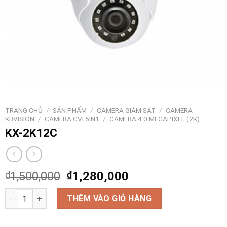
TRANG CHỦ
/
SẢN PHẨM
/
CAMERA GIÁM SÁT
/
CAMERA
KBVISION
/
CAMERA CVI 5IN1
/
CAMERA 4.0 MEGAPIXEL (2K)
KX-2K12C
₫
1,500,000
₫
1,280,000
KX-2K12C số lượng
THÊM VÀO GIỎ HÀNG