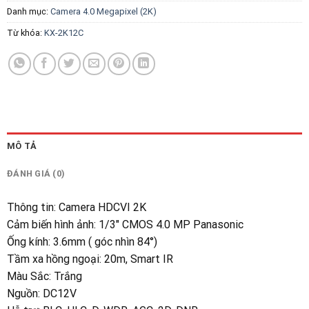
Danh mục:
Camera 4.0 Megapixel (2K)
Từ khóa:
KX-2K12C
MÔ TẢ
ĐÁNH GIÁ (0)
Thông tin
:
Camera HDCVI 2K
Cảm biến hình ảnh
:
1/3″ CMOS 4.0 MP Panasonic
Ống kính
:
3.6mm ( góc nhìn 84°)
Tầm xa hồng ngoại
:
20m, Smart IR
Màu Sắc
:
Trắng
Nguồn
:
DC12V