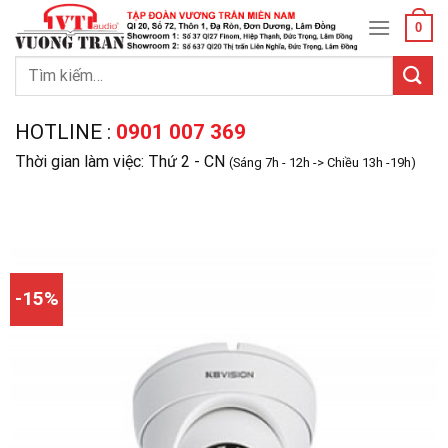
Skip
0
to
content
Tìm
kiếm:
HOTLINE :
0901 007 369
Thời gian làm việc: Thứ 2 - CN
(Sáng 7h - 12h -> Chiều 13h -19h)
-15%