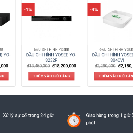
-1%
-4%
EE
ĐẦU GHI HÌNH YOSEE
ĐẦU GHI HÌNH YOSE
H) YO-
ĐẦU GHI HÌNH YOSEE YO-
ĐẦU GHI HÌNH YOSE
8232P
804CVI
,000
₫
18,450,000
₫
18,200,000
₫
2,280,000
₫
2,180
NG
THÊM VÀO GIỎ HÀNG
THÊM VÀO GIỎ HÀ
Xử lý sự cố trong 24 giờ
Giao hàng trong 1 giờ 
phút