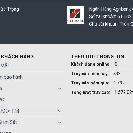
Đức Trọng
Ngân Hàng Agribank c
Số tài khoản: 611 02
Chủ tài khoản: Trần
 KHÁCH HÀNG
THEO DÕI THÔNG TIN
0
Khách đang online:
 MÃI
732
Truy cập hôm nay:
m bảo hành
1.792
Truy cập hôm qua:
h
1.672.02
Tổng lượt truy cập:
PC
n Máy Tính
Giám Sát