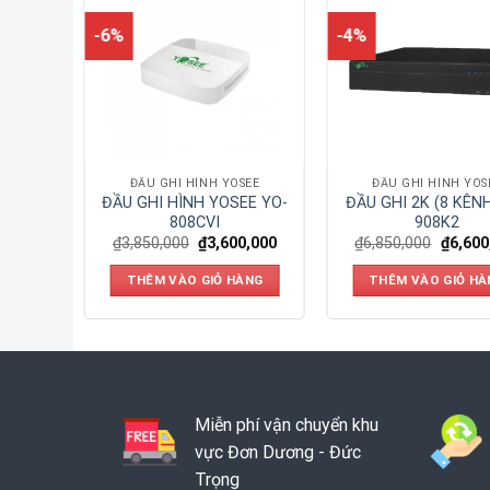
-6%
-4%
SEE
ĐẦU GHI HÌNH YOSEE
ĐẦU GHI HÌNH YOS
2.0Mp
ĐẦU GHI HÌNH YOSEE YO-
ĐẦU GHI 2K (8 KÊN
P
808CVI
908K2
0,000
₫
3,850,000
₫
3,600,000
₫
6,850,000
₫
6,600
ÀNG
THÊM VÀO GIỎ HÀNG
THÊM VÀO GIỎ HÀ
Miễn phí vận chuyển khu
vực Đơn Dương - Đức
Trọng