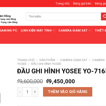
Trang chủ
Bảng giá bán
Bảng gi
Tìm
kiếm:
GAMING PC
LINH KIỆN MÁY TÍNH
CAMERA GIÁM SÁT
THIẾT 
TRANG CHỦ
/
SẢN PHẨM
/
CAMERA GIÁM SÁT
/
CAMERA
YOSEE
/
ĐẦU GHI HÌNH YOSEE
ĐẦU GHI HÌNH YOSEE YO-71
₫
9,600,000
₫
9,450,000
ĐẦU GHI HÌNH YOSEE YO-716P số lượng
THÊM VÀO GIỎ HÀNG