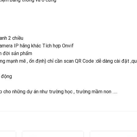
anh 2 chiều
camera IP hãng khác Tích hợp Onvif
n đời sản phẩm
ng mạnh mẽ , ổn định) chỉ cần scan QR Code :dễ dàng cài đặt ,q
i động
ợp cho những dự án như trường học , trường mầm non …..