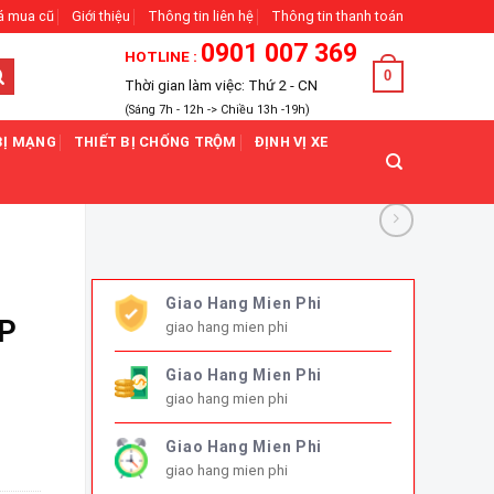
á mua cũ
Giới thiệu
Thông tin liên hệ
Thông tin thanh toán
0901 007 369
HOTLINE :
0
Thời gian làm việc: Thứ 2 - CN
(Sáng 7h - 12h -> Chiều 13h -19h)
BỊ MẠNG
THIẾT BỊ CHỐNG TRỘM
ĐỊNH VỊ XE
Giao Hang Mien Phi
6P
giao hang mien phi
Giao Hang Mien Phi
giao hang mien phi
Giao Hang Mien Phi
giao hang mien phi