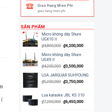
Giao Hang Mien Phi
giao hang mien phi
SẢN PHẨM
Micro không dây Shure
UGX10 II
₫
4,800,000
₫
4,200,000
Micro không dây Shure
UGX9 II
₫
4,200,000
₫
3,500,000
LOA JARGUAR SUHYOUNG
₫
5,200,000
₫
3,750,000
ết
Loa karaoke JBL KS 310
 (
₫
7,200,000
₫
6,450,000