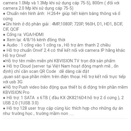
camera 1.0Mp và 1.3Mp khi sử dụng cáp 75-5), 800m ( đối với
camera 2.0 Mp khi sử dụng cáp 75-5)
● Chuẩn nén hình ảnh: H.264+ giúp tiết kiệm băng thông và ổ
cứng
●Ghi hình ở độ phân giải : 4MP,1080P, 720P, 960H, D1, HD1, BCIF,
CIF, QCIF
● Cổng ra: VGA/HDMI
● Xem lại: 4/8/16 kênh đồng thời
● Audio : 1 cổng vào 1 cổng ra , Hỗ trợ âm thanh 2 chiều
● Hỗ trợ chuẩn Onvif 2.4 có thể kết nối với camera IP hãng khác
Hỗ trợ Onvif
●Hỗ trợ tên miền miễn phí KBVISION.TV trọn đời sản phẩm
● Hỗ trợ Cloud (server tại Việt Nam hoạt động mạnh mẽ , ổn
định) chỉ cần scan QR Code :dễ dàng cài đặt
,quan sát qua phần mềm trên điện thoại. Hỗ trợ kết nối trực tiếp
với usb 3G
●Hỗ trợ Push video báo động qua thiết bị di động trên phần mềm
KBVISION Pro
● Hỗ trợ: 1 SATA x 6TB ( đầu KX-2K8216D4 hỗ trợ 2 ổ cứng ), 2
USB 2.0 (1USB 3.0)
● Hỗ trợ 128 user truy cập cùng lúc thích hợp cho những dự án
như trường học , trường mầm non …..