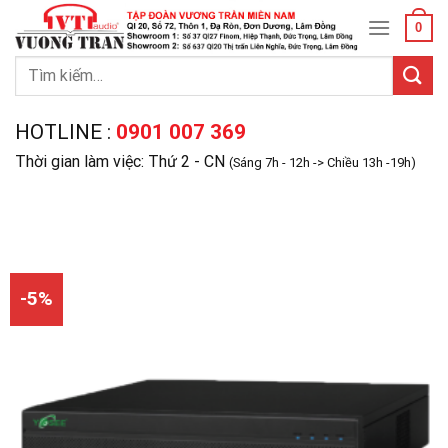
Skip
0
to
content
Tìm
kiếm:
HOTLINE :
0901 007 369
Thời gian làm việc: Thứ 2 - CN
(Sáng 7h - 12h -> Chiều 13h -19h)
-5%