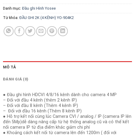
Danh mục:
Đầu ghi Hình Yosee
Từ khóa:
ĐẦU GHI 2K (4 KÊNH) YO-904K2
MÔ TẢ
ĐÁNH GIÁ (0)
● Đầu ghi hình HDCVI 4/8/16 kênh dành cho camera 4 MP
– Đối với đầu 4 kênh (thêm 2 kênh IP)
– Đối với đầu 8 kênh (Thêm 4 kênh IP)
– Đối với đầu 16 kênh (Thêm 8 kênh IP)
● Hỗ trợ kết nối cùng lúc Camera CVI / analog / IP (camera IP lên
đến 5Mp)dễ dàng nâng cấp từ hệ thống analog cũ và có thể kết
nối camera IP từ địa điểm khác giảm chi phí
● Khoảng cách kết nối từ camera lên đến 1200m ( đối với