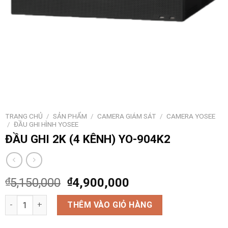
TRANG CHỦ
/
SẢN PHẨM
/
CAMERA GIÁM SÁT
/
CAMERA YOSEE
/
ĐẦU GHI HÌNH YOSEE
ĐẦU GHI 2K (4 KÊNH) YO-904K2
₫
5,150,000
₫
4,900,000
ĐẦU GHI 2K (4 KÊNH) YO-904K2 số lượng
THÊM VÀO GIỎ HÀNG