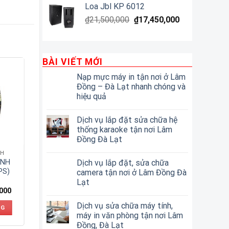
Loa Jbl KP 6012
₫
21,500,000
₫
17,450,000
BÀI VIẾT MỚI
Nạp mực máy in tận nơi ở Lâm
Đồng – Đà Lạt nhanh chóng và
hiệu quả
Dịch vụ lắp đặt sửa chữa hệ
thống karaoke tận nơi Lâm
Đồng Đà Lạt
NH
Dịch vụ lắp đặt, sửa chữa
ÌNH
PS)
camera tận nơi ở Lâm Đồng Đà
Lạt
,000
Dịch vụ sửa chữa máy tính,
NG
máy in văn phòng tận nơi Lâm
Đồng, Đà Lạt