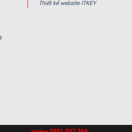
Thiết kế website ITKEY
8
0901.007.369
Hotline