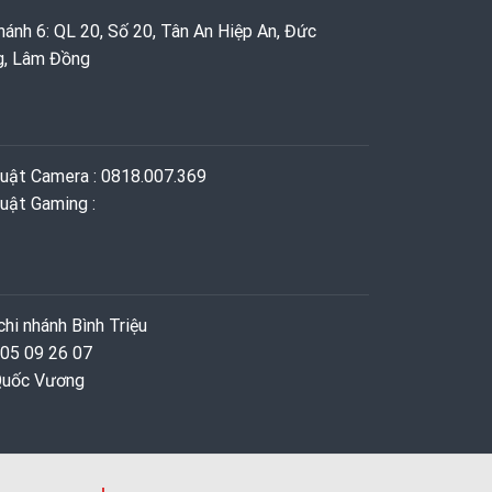
hánh 6: QL 20, Số 20, Tân An Hiệp An, Đức
g, Lâm Đồng
huật Camera : 0818.007.369
uật Gaming ‭: ‬
hi nhánh Bình Triệu
 05 09 26 07
 Quốc Vương