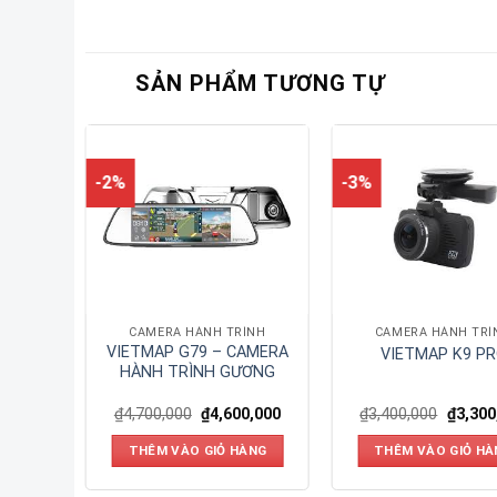
SẢN PHẨM TƯƠNG TỰ
-2%
-3%
ÌNH
CAMERA HÀNH TRÌNH
CAMERA HÀNH TRÌ
RÌNH
VIETMAP G79 – CAMERA
VIETMAP K9 P
PLUS
HÀNH TRÌNH GƯƠNG
0,000
₫
4,700,000
₫
4,600,000
₫
3,400,000
₫
3,300
ÀNG
THÊM VÀO GIỎ HÀNG
THÊM VÀO GIỎ HÀ