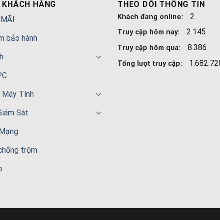
 KHÁCH HÀNG
THEO DÕI THÔNG TIN
2
Khách đang online:
 MÃI
2.145
Truy cập hôm nay:
m bảo hành
8.386
Truy cập hôm qua:
h
1.682.72
Tổng lượt truy cập:
PC
n Máy Tính
Giám Sát
 Mạng
 chống trộm
e