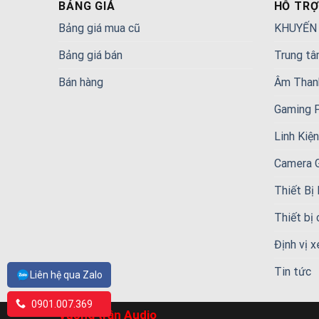
BẢNG GIÁ
HỖ TRỢ
Bảng giá mua cũ
KHUYẾN
Bảng giá bán
Trung tâ
Bán hàng
Âm Than
Gaming 
Linh Kiệ
Camera 
Thiết Bị
Thiết bị
Định vị x
Tin tức
Liên hệ qua Zalo
0901.007.369
Vương trần Audio