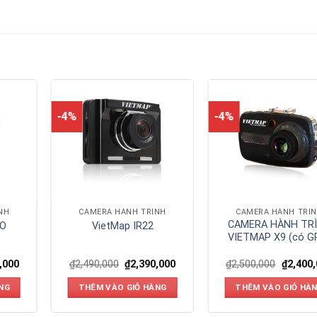
-4%
-4%
NH
CAMERA HÀNH TRÌNH
CAMERA HÀNH TRÌ
CAMERA HÀNH TR
RO
VietMap IR22
VIETMAP X9 (có G
,000
₫
2,490,000
₫
2,390,000
₫
2,500,000
₫
2,400
NG
THÊM VÀO GIỎ HÀNG
THÊM VÀO GIỎ HÀ