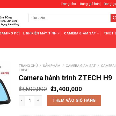
Trang chủ
Bảng giá bán
Bảng gi
Tìm
kiếm:
GAMING PC
LINH KIỆN MÁY TÍNH
CAMERA GIÁM SÁT
THIẾT 
TRANG CHỦ
/
SẢN PHẨM
/
CAMERA GIÁM SÁT
/
CAMERA
TRÌNH
Camera hành trình ZTECH H9
₫
3,500,000
₫
3,400,000
Camera hành trình ZTECH H9 số lượng
THÊM VÀO GIỎ HÀNG