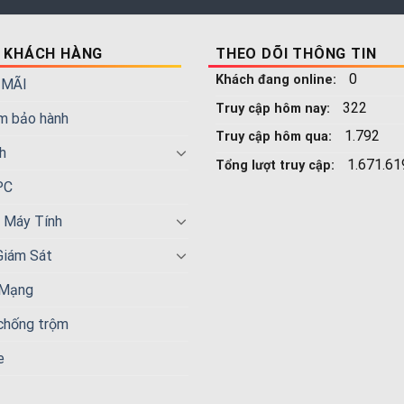
 KHÁCH HÀNG
THEO DÕI THÔNG TIN
0
Khách đang online:
 MÃI
322
Truy cập hôm nay:
m bảo hành
1.792
Truy cập hôm qua:
h
1.671.61
Tổng lượt truy cập:
PC
n Máy Tính
Giám Sát
 Mạng
 chống trộm
e