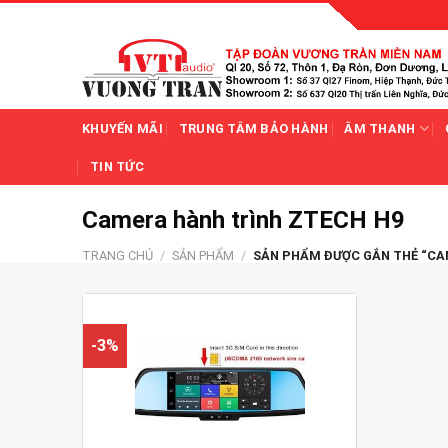
Skip
to
content
KHUYẾN MÃI
TRUNG TÂM BẢO HÀNH
ÂM THANH
TIN TỨC
Camera hành trình ZTECH H9
TRANG CHỦ
/
SẢN PHẨM
/
SẢN PHẨM ĐƯỢC GẮN THẺ “CA
-3%