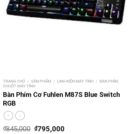
TRANG CHỦ
/
SẢN PHẨM
/
LINH KIỆN MÁY TÍNH
/
BÀN PHÍM,
CHUỘT MÁY TÍNH
Bàn Phím Cơ Fuhlen M87S Blue Switch
RGB
₫
845,000
₫
795,000