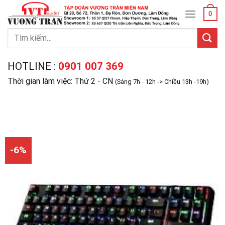
Skip
0
to
content
Tìm
kiếm:
HOTLINE :
0901 007 369
Thời gian làm việc: Thứ 2 - CN
(Sáng 7h - 12h -> Chiều 13h -19h)
-6%