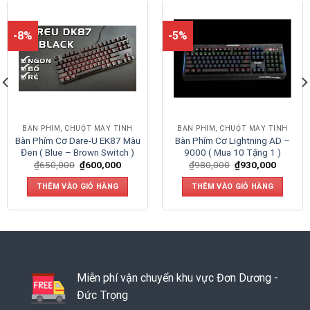
-8%
-5%
BÀN PHÍM, CHUỘT MÁY TÍNH
BÀN PHÍM, CHUỘT MÁY TÍNH
Bàn Phím Cơ Dare-U EK87 Màu
Bàn Phím Cơ Lightning AD –
Đen ( Blue – Brown Switch )
9000 ( Mua 10 Tặng 1 )
₫
650,000
₫
600,000
₫
980,000
₫
930,000
THÊM VÀO GIỎ HÀNG
THÊM VÀO GIỎ HÀNG
Miễn phí vận chuyển khu vực Đơn Dương -
Đức Trọng