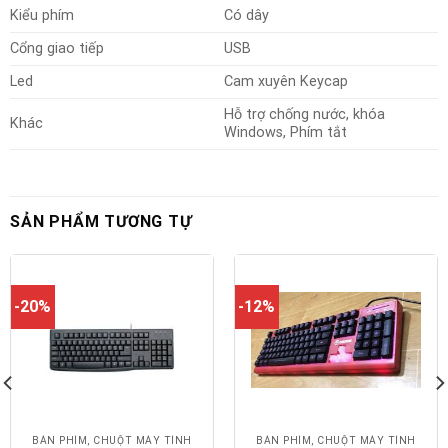
Kiểu phím
Có dây
Cổng giao tiếp
USB
Led
Cam xuyên Keycap
Hỗ trợ chống nước, khóa
Khác
Windows, Phím tắt
SẢN PHẨM TƯƠNG TỰ
-20%
-12%
BÀN PHÍM, CHUỘT MÁY TÍNH
BÀN PHÍM, CHUỘT MÁY TÍNH