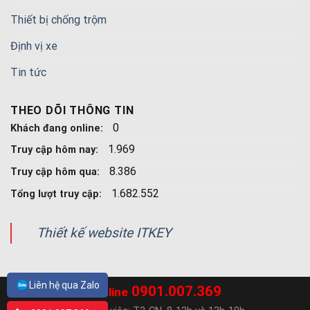
Thiết bị chống trộm
Định vị xe
Tin tức
THEO DÕI THÔNG TIN
0
Khách đang online:
1.969
Truy cập hôm nay:
8.386
Truy cập hôm qua:
1.682.552
Tổng lượt truy cập:
Thiết kế website ITKEY
Liên hệ qua Zalo
0901.007.369
Hotline