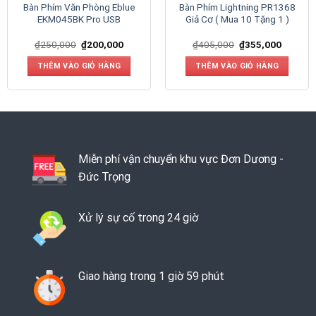
Bàn Phím Văn Phòng Eblue
Bàn Phím Lightning PR1368
EKM045BK Pro USB
Giả Cơ ( Mua 10 Tặng 1 )
₫
250,000
₫
200,000
₫
405,000
₫
355,000
THÊM VÀO GIỎ HÀNG
THÊM VÀO GIỎ HÀNG
Miễn phí vận chuyển khu vực Đơn Dương -
Đức Trọng
Xử lý sự cố trong 24 giờ
Giao hàng trong 1 giờ 59 phút