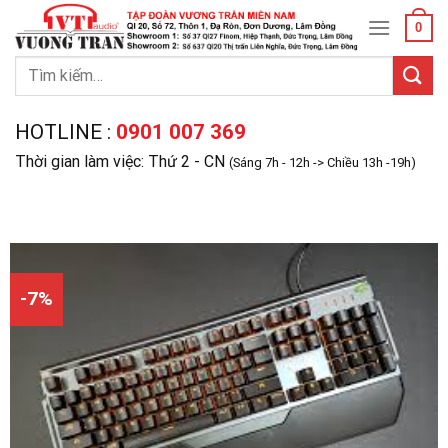
Skip
0
to
content
Tìm
kiếm:
HOTLINE :
0901 007 369
Thời gian làm việc: Thứ 2 - CN
(Sáng 7h - 12h -> Chiều 13h -19h)
-7%