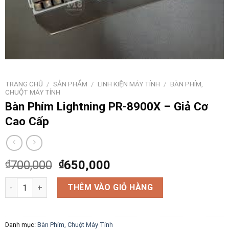
TRANG CHỦ
/
SẢN PHẨM
/
LINH KIỆN MÁY TÍNH
/
BÀN PHÍM,
CHUỘT MÁY TÍNH
Bàn Phím Lightning PR-8900X – Giả Cơ
Cao Cấp
₫
700,000
₫
650,000
Bàn Phím Lightning PR-8900X - Giả Cơ Cao Cấp số lượng
THÊM VÀO GIỎ HÀNG
Danh mục:
Bàn Phím, Chuột Máy Tính