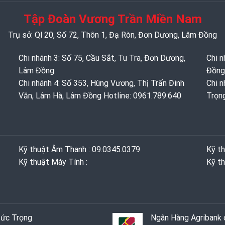
Tập Đoàn Vương Trần Miền Nam
Trụ sở: Ql 20, Số 72, Thôn 1, Đạ Ròn, Đơn Dương, Lâm Đồng
Chi nhánh 3: Số 75, Cầu Sắt, Tu Tra, Đơn Dương,
Chi n
Lâm Đồng
Đồng
Chi nhánh 4: Số 353, Hùng Vương, Thị Trấn Đinh
Chi n
Văn, Lâm Hà, Lâm Đồng Hotline: 0961.789.640
Trọn
Kỹ thuật Âm Thanh : 09.0345.0379
Kỹ t
Kỹ thuật Máy Tính :
Kỹ th
Đức Trọng
Ngân Hàng Agribank c