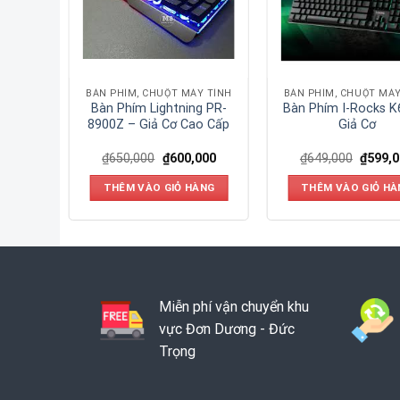
Y TÍNH
BÀN PHÍM, CHUỘT MÁY TÍNH
BÀN PHÍM, CHUỘT MÁY
U EK87
Bàn Phím Lightning PR-
Bàn Phím I-Rocks K
Brown
8900Z – Giả Cơ Cao Cấp
Giả Cơ
000
₫
650,000
₫
600,000
₫
649,000
₫
599,
ÀNG
THÊM VÀO GIỎ HÀNG
THÊM VÀO GIỎ HÀ
Miễn phí vận chuyển khu
vực Đơn Dương - Đức
Trọng