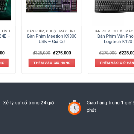
 TÍNH
BÀN PHÍM, CHUỘT MÁY TÍNH
BÀN PHÍM, CHUỘT MÁY
64E –
Bàn Phím Meetion K9300
Bàn Phím Văn Phò
USB – Giả Cơ
Logitech K120
000
₫
325,000
₫
275,000
₫
278,000
₫
228,0
NG
THÊM VÀO GIỎ HÀNG
THÊM VÀO GIỎ HÀ
Xử lý sự cố trong 24 giờ
Giao hàng trong 1 giờ 
phút