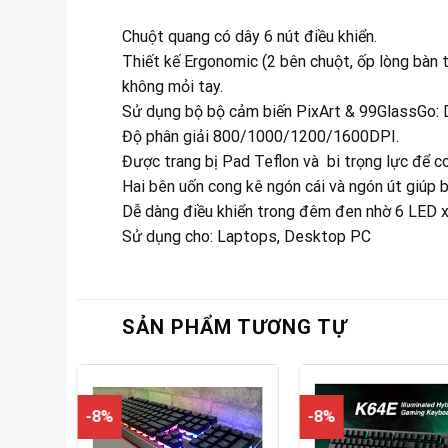
Chuột quang có dây 6 nút điều khiển.
Thiết kế Ergonomic (2 bên chuột, ốp lòng bàn t
không mỏi tay.
Sử dụng bộ bộ cảm biến PixArt & 99GlassGo: Di
Độ phân giải 800/1000/1200/1600DPI.
Được trang bị Pad Teflon và bi trọng lực để co
Hai bên uốn cong kê ngón cái và ngón út giúp b
Dễ dàng điều khiển trong đêm đen nhờ 6 LED 
Sử dụng cho: Laptops, Desktop PC
SẢN PHẨM TƯƠNG TỰ
-8%
-8%