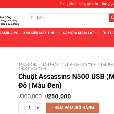
Trang chủ
Bảng giá bán
Bảng gi
Tìm
kiếm:
GAMING PC
LINH KIỆN MÁY TÍNH
CAMERA GIÁM SÁT
THIẾT 
TRANG CHỦ
/
SẢN PHẨM
/
LINH KIỆN MÁY TÍNH
/
BÀN PHÍ
CHUỘT MÁY TÍNH
Chuột Assassins N500 USB (
Đỏ | Màu Đen)
₫
300,000
₫
250,000
Chuột Assassins N500 USB (Màu Đỏ | Màu Đen) số lượ
THÊM VÀO GIỎ HÀNG