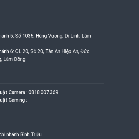
hánh 5: Số 1036, Hùng Vương, Di Linh, Lâm
hánh 6: QL 20, Số 20, Tân An Hiệp An, Đức
g, Lâm Đồng
huật Camera : 0818.007.369
uật Gaming ‭: ‬
hi nhánh Bình Triệu