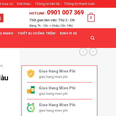
á mua cũ
Giới thiệu
Thông tin liên hệ
Thông tin thanh toán
0901 007 369
HOTLINE :
0
Thời gian làm việc: Thứ 2 - CN
(Sáng 7h - 12h -> Chiều 13h -19h)
BỊ MẠNG
THIẾT BỊ CHỐNG TRỘM
ĐỊNH VỊ XE
M,
Giao Hang Mien Phi
Màu
giao hang mien phi
Giao Hang Mien Phi
giao hang mien phi
Giao Hang Mien Phi
ng
giao hang mien phi