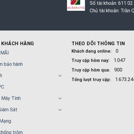
Số tài khoản: 611 02
Chủ tài khoản: Trần
 KHÁCH HÀNG
THEO DÕI THÔNG TIN
0
Khách đang online:
 MÃI
1.047
Truy cập hôm nay:
m bảo hành
900
Truy cập hôm qua:
h
1.673.24
Tổng lượt truy cập:
PC
n Máy Tính
Giám Sát
 Mạng
 chống trộm