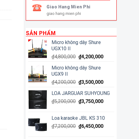
Giao Hang Mien Phi
giao hang mien phi
SẢN PHẨM
Micro không dây Shure
UGX10 II
₫
4,800,000
₫
4,200,000
Micro không dây Shure
UGX9 II
₫
4,200,000
₫
3,500,000
LOA JARGUAR SUHYOUNG
₫
5,200,000
₫
3,750,000
Loa karaoke JBL KS 310
₫
7,200,000
₫
6,450,000