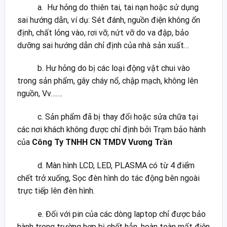
a. Hư hỏng do thiên tai, tai nạn hoặc sử dụng
sai hướng dẫn, ví dụ: Sét đánh, nguồn điện không ổn
định, chất lỏng vào, rơi vỡ, nứt vỡ do va đập, bảo
dưỡng sai hướng dẫn chỉ định của nhà sản xuất…
b. Hư hỏng do bị các loại động vật chui vào
trong sản phẩm, gây cháy nổ, chập mạch, không lên
nguồn, Vv…….
c. Sản phẩm đã bị thay đổi hoặc sửa chữa tại
các nơi khách không được chỉ định bởi Trạm bảo hành
của
Công Ty TNHH CN TMDV Vương Trần
d. Màn hình LCD, LED, PLASMA có từ 4 điểm
chết trở xuống, Sọc đèn hình do tác động bên ngoài
trực tiếp lên đèn hình.
e. Đối với pin của các dòng laptop chỉ được bảo
hành trong trường hợp bị chết hẳn, hoàn toàn mất điện