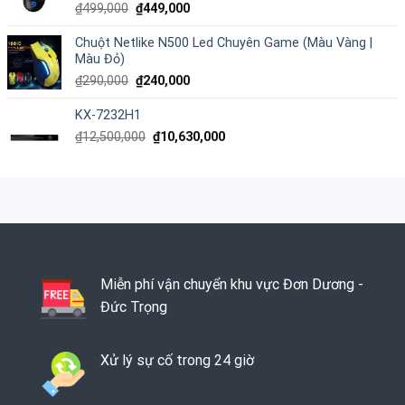
₫
499,000
₫
449,000
Chuột Netlike N500 Led Chuyên Game (Màu Vàng |
Màu Đỏ)
₫
290,000
₫
240,000
KX-7232H1
₫
12,500,000
₫
10,630,000
Miễn phí vận chuyển khu vực Đơn Dương -
Đức Trọng
Xử lý sự cố trong 24 giờ