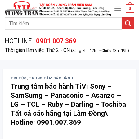
Skip
0
to
content
Tìm
kiếm:
HOTLINE :
0901 007 369
Thời gian làm việc: Thứ 2 - CN
(Sáng 7h - 12h -> Chiều 13h -19h)
TIN TỨC
,
TRUNG TÂM BẢO HÀNH
Trung tâm bảo hành TiVi Sony –
SamSumg – Panasonic – Asanzo –
LG – TCL – Ruby – Darling – Toshiba
Tất cả các hãng tại Lâm Đồng\
Hotline: 0901.007.369