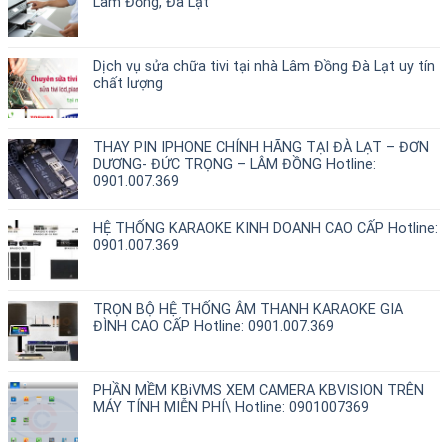
Lâm Đồng, Đà Lạt
Dịch vụ sửa chữa tivi tại nhà Lâm Đồng Đà Lạt uy tín
chất lượng
THAY PIN IPHONE CHÍNH HÃNG TẠI ĐÀ LẠT – ĐƠN
DƯƠNG- ĐỨC TRỌNG – LÂM ĐỒNG Hotline:
0901.007.369
HỆ THỐNG KARAOKE KINH DOANH CAO CẤP Hotline:
0901.007.369
TRỌN BỘ HỆ THỐNG ÂM THANH KARAOKE GIA
ĐÌNH CAO CẤP Hotline: 0901.007.369
PHẦN MỀM KBiVMS XEM CAMERA KBVISION TRÊN
MÁY TÍNH MIỄN PHÍ\ Hotline: 0901007369