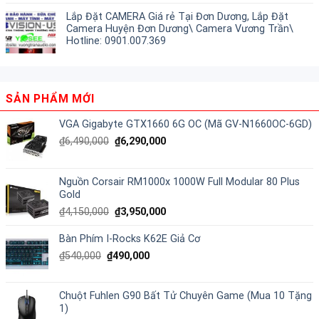
Lắp Đặt CAMERA Giá rẻ Tại Đơn Dương, Lắp Đặt
Camera Huyện Đơn Dương\ Camera Vương Trần\
Hotline: 0901.007.369
SẢN PHẨM MỚI
VGA Gigabyte GTX1660 6G OC (Mã GV-N1660OC-6GD)
₫
6,490,000
₫
6,290,000
Nguồn Corsair RM1000x 1000W Full Modular 80 Plus
Gold
₫
4,150,000
₫
3,950,000
Bàn Phím I-Rocks K62E Giả Cơ
₫
540,000
₫
490,000
Chuột Fuhlen G90 Bất Tử Chuyên Game (Mua 10 Tặng
1)