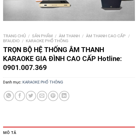
TRANG CHỦ
/
SẢN PHẨM
/
ÂM THANH
/
ÂM THANH CAO CẤP
/
BFAUDIO
/
KARAOKE PHỔ THÔNG
TRỌN BỘ HỆ THỐNG ÂM THANH
KARAOKE GIA ĐÌNH CAO CẤP Hotline:
0901.007.369
Danh mục:
KARAOKE PHỔ THÔNG
MÔ TẢ