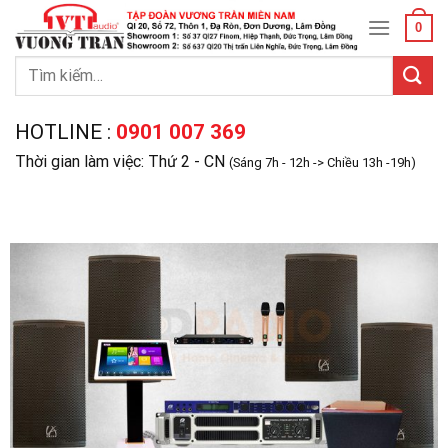
Skip
0
to
content
Tìm
kiếm:
HOTLINE :
0901 007 369
Thời gian làm việc: Thứ 2 - CN
(Sáng 7h - 12h -> Chiều 13h -19h)