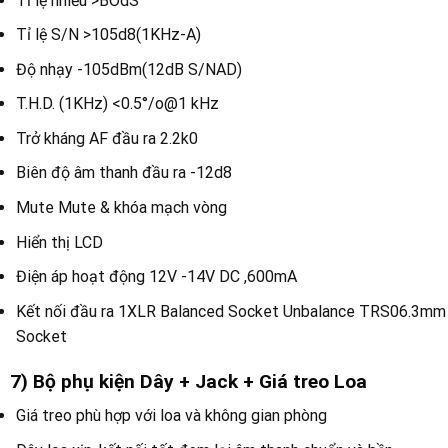
Tỉ lệ nhiễu >BOdS
Tỉ lệ S/N >105d8(1KHz-A)
Độ nhạy -105dBm(12dB S/NAD)
T.H.D. (1KHz) <0.5°/o@1 kHz
Trở kháng AF đầu ra 2.2k0
Biên độ âm thanh đầu ra -12d8
Mute Mute & khóa mạch vòng
Hiển thị LCD
Điện áp hoạt động 12V -14V DC ,600mA
Kết nối đầu ra 1XLR Balanced Socket Unbalance TRS06.3mm
Socket
7)
Bộ phụ kiện Dây + Jack + Giá treo Loa
Giá treo phù hợp với loa và không gian phòng