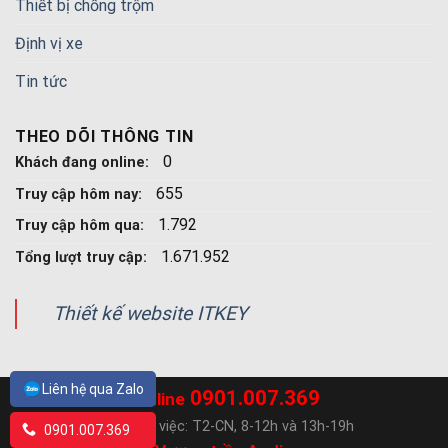
Thiết bị chống trộm
Định vị xe
Tin tức
THEO DÕI THÔNG TIN
0
Khách đang online:
655
Truy cập hôm nay:
1.792
Truy cập hôm qua:
1.671.952
Tổng lượt truy cập:
Thiết kế website ITKEY
Liên hệ qua Zalo
0901.007.369
Hotline
Ngày làm việc: T2-CN, 8-12h và 13h-19h
0901.007.369