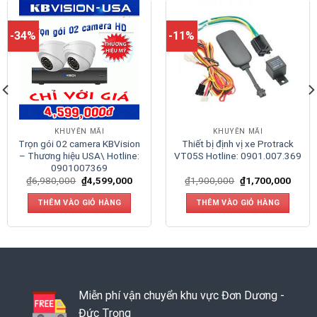
-34%
-11%
KHUYẾN MÃI
KHUYẾN MÃI
Trọn gói 02 camera KBVision
Thiết bị định vị xe Protrack
– Thương hiệu USA\ Hotline:
VT05S Hotline: 0901.007.369
0901007369
₫
6,980,000
₫
4,599,000
₫
1,900,000
₫
1,700,000
THÊM VÀO GIỎ HÀNG
THÊM VÀO GIỎ HÀNG
Miễn phí vận chuyển khu vực Đơn Dương -
Đức Trọng