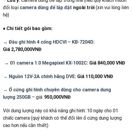
–
Lưu ý:
Camera dùng để lắp trong nhà (nếu quý khách muốn
đổi loại
camera dùng để lắp đặt
ngoài trời
(xin vui lòng liên
hệ)
♦ Chi tiết gói bao gồm:
→
Đầu ghi hình 4 cổng HDCVI – KB-7204D
:
Giá 2,780,000VNĐ
→
01 camera 1.0 Megapixel KX-1002C
: Giá 840,000 VNĐ
→ Nguồn 12V-2A chính hãng DVE
:
Giá 110,000 VNĐ
→ Ổ cứng ghi hình chuyên dùng cho camera dung
lượng
250GB
– giá:
950,000VNĐ
Với dung lượng này có khả năng ghi hình: 10 ngày cho 01
chiếc camera (quý khách có thể đổi lên ổ cứng dung lượng
cao hơn nếu cần thiết)