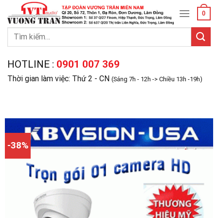
Skip
0
to
content
Tìm
kiếm:
HOTLINE :
0901 007 369
Thời gian làm việc: Thứ 2 - CN
(Sáng 7h - 12h -> Chiều 13h -19h)
-38%