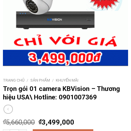
TRANG CHỦ
/
SẢN PHẨM
/
KHUYẾN MÃI
Trọn gói 01 camera KBVision – Thương
hiệu USA\ Hotline: 0901007369
₫
5,660,000
₫
3,499,000