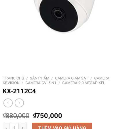
TRANG CHỦ
/
SẢN PHẨM
/
CAMERA GIÁM SÁT
/
CAMERA
KBVISION
/
CAMERA CVI 5IN1
/
CAMERA 2.0 MEGAPIXEL
KX-2112C4
₫
880,000
₫
750,000
KX-2112C4 số lượng
THÊM VÀO GIỎ HÀNG