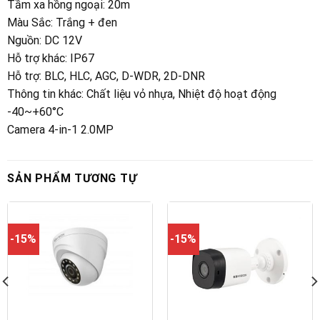
Tầm xa hồng ngoại
: 20m
Màu Sắc
:
Trắng + đen
Nguồn
: DC 12V
Hỗ trợ khác
:
IP67
Hỗ trợ
:
BLC, HLC, AGC, D-WDR, 2D-DNR
Thông tin khác
:
Chất liệu vỏ nhựa, Nhiệt độ hoạt động
-40~+60°C
Camera 4-in-1 2.0MP
SẢN PHẨM TƯƠNG TỰ
-15%
-15%