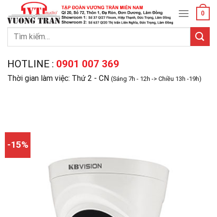
Skip
0
to
content
Tìm
kiếm:
HOTLINE :
0901 007 369
Thời gian làm việc: Thứ 2 - CN
(Sáng 7h - 12h -> Chiều 13h -19h)
-15%