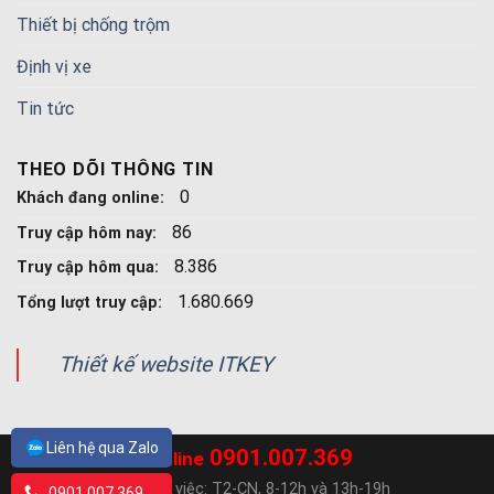
Thiết bị chống trộm
Định vị xe
Tin tức
THEO DÕI THÔNG TIN
0
Khách đang online:
86
Truy cập hôm nay:
8.386
Truy cập hôm qua:
1.680.669
Tổng lượt truy cập:
Thiết kế website ITKEY
Liên hệ qua Zalo
0901.007.369
Hotline
Ngày làm việc: T2-CN, 8-12h và 13h-19h
0901.007.369