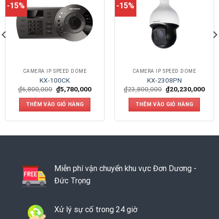
-15%
-15%
CAMERA IP SPEED DOME
CAMERA IP SPEED DOME
KX-100CK
KX-2308PN
₫
6,800,000
₫
5,780,000
₫
23,800,000
₫
20,230,000
THÊM VÀO GIỎ HÀNG
THÊM VÀO GIỎ HÀNG
Miễn phí vận chuyển khu vực Đơn Dương -
Đức Trọng
Xử lý sự cố trong 24 giờ