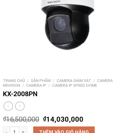
TRANG CHỦ
/
SẢN PHẨM
/
CAMERA GIÁM SÁT
/
CAMERA
KBVISION
/
CAMERA IP
/
CAMERA IP SPEED DOME
KX-2008PN
₫
16,500,000
₫
14,030,000
KX-2008PN số lượng
THÊM VÀO GIỎ HÀNG