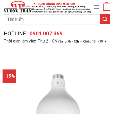
Skip
0
to
content
Tìm
kiếm:
HOTLINE :
0901 007 369
Thời gian làm việc: Thứ 2 - CN
(Sáng 7h - 12h -> Chiều 13h -19h)
-15%