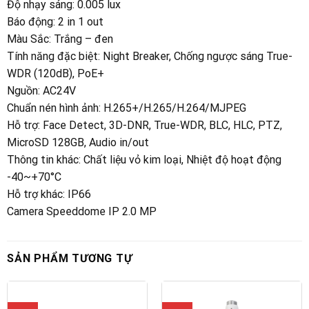
Độ nhạy sáng
:
0.005 lux
Báo động
:
2 in 1 out
Màu Sắc
:
Trắng – đen
Tính năng đặc biệt
:
Night Breaker, Chống ngược sáng True-
WDR (120dB), PoE+
Nguồn
:
AC24V
Chuẩn nén hình ảnh
:
H.265+/H.265/H.264/MJPEG
Hỗ trợ
:
Face Detect, 3D-DNR, True-WDR, BLC, HLC, PTZ,
MicroSD 128GB, Audio in/out
Thông tin khác
:
Chất liệu vỏ kim loại, Nhiệt độ hoạt động
-40~+70°C
Hỗ trợ khác
:
IP66
Camera Speeddome IP 2.0 MP
SẢN PHẨM TƯƠNG TỰ