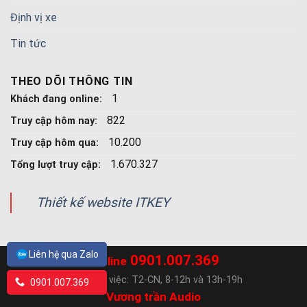
Định vị xe
Tin tức
THEO DÕI THÔNG TIN
1
Khách đang online:
822
Truy cập hôm nay:
10.200
Truy cập hôm qua:
1.670.327
Tổng lượt truy cập:
Thiết kế website ITKEY
Liên hệ qua Zalo
0901.007.369
Hotline
Ngày làm việc: T2-CN, 8-12h và 13h-19h
0901.007.369
Vương trần Audio