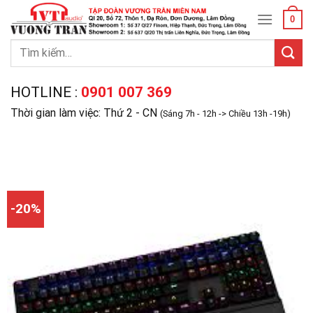
Skip
0
to
content
Tìm
kiếm:
HOTLINE :
0901 007 369
Thời gian làm việc: Thứ 2 - CN
(Sáng 7h - 12h -> Chiều 13h -19h)
-20%