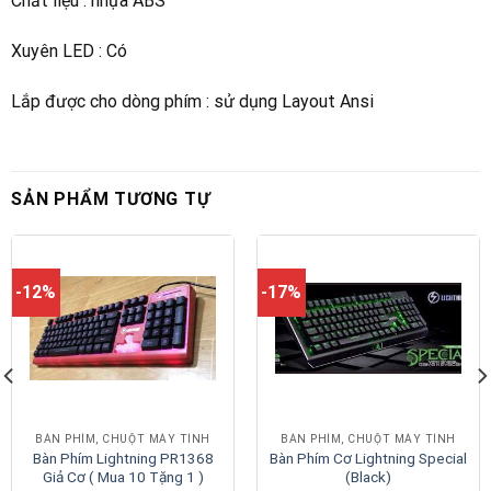
Chất liệu : nhựa ABS
Xuyên LED : Có
Lắp được cho dòng phím : sử dụng Layout Ansi
SẢN PHẨM TƯƠNG TỰ
-12%
-17%
BÀN PHÍM, CHUỘT MÁY TÍNH
BÀN PHÍM, CHUỘT MÁY TÍNH
Bàn Phím Lightning PR1368
Bàn Phím Cơ Lightning Special
Giả Cơ ( Mua 10 Tặng 1 )
(Black)