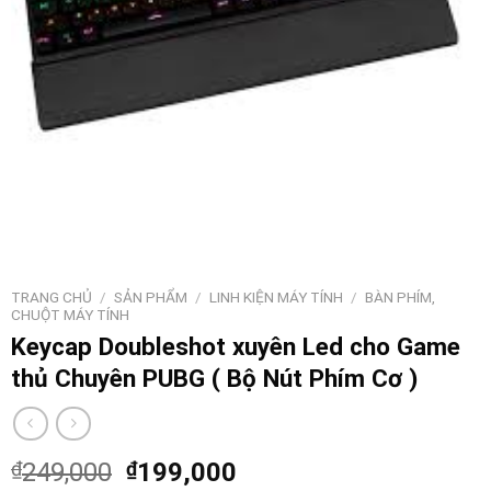
TRANG CHỦ
/
SẢN PHẨM
/
LINH KIỆN MÁY TÍNH
/
BÀN PHÍM,
CHUỘT MÁY TÍNH
Keycap Doubleshot xuyên Led cho Game
thủ Chuyên PUBG ( Bộ Nút Phím Cơ )
₫
249,000
₫
199,000