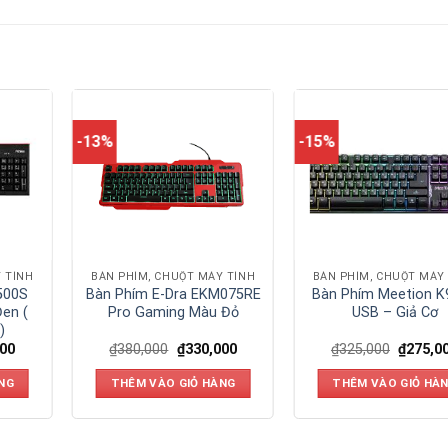
-13%
-15%
 TÍNH
BÀN PHÍM, CHUỘT MÁY TÍNH
BÀN PHÍM, CHUỘT MÁY
500S
Bàn Phím E-Dra EKM075RE
Bàn Phím Meetion K
en (
Pro Gaming Màu Đỏ
USB – Giả Cơ
)
000
₫
380,000
₫
330,000
₫
325,000
₫
275,0
NG
THÊM VÀO GIỎ HÀNG
THÊM VÀO GIỎ HÀ