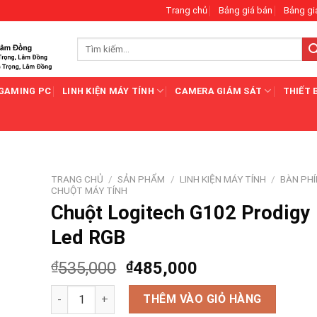
Trang chủ
Bảng giá bán
Bảng gi
Tìm
kiếm:
GAMING PC
LINH KIỆN MÁY TÍNH
CAMERA GIÁM SÁT
THIẾT 
TRANG CHỦ
/
SẢN PHẨM
/
LINH KIỆN MÁY TÍNH
/
BÀN PHÍ
CHUỘT MÁY TÍNH
Chuột Logitech G102 Prodigy
Led RGB
₫
535,000
₫
485,000
Chuột Logitech G102 Prodigy Led RGB số lượng
THÊM VÀO GIỎ HÀNG