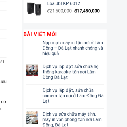
Loa Jbl KP 6012
₫
21,500,000
₫
17,450,000
BÀI VIẾT MỚI
Nạp mực máy in tận nơi ở Lâm
Đồng – Đà Lạt nhanh chóng và
hiệu quả
hất
Dịch vụ lắp đặt sửa chữa hệ
n
thống karaoke tận nơi Lâm
Đồng Đà Lạt
siêu
Dịch vụ lắp đặt, sửa chữa
camera tận nơi ở Lâm Đồng Đà
Lạt
 có
c
Dịch vụ sửa chữa máy tính,
máy in văn phòng tận nơi Lâm
Đồng, Đà Lạt