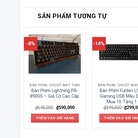
SẢN PHẨM TƯƠNG TỰ
-8%
-14%
Y TÍNH
BÀN PHÍM, CHUỘT MÁY TÍNH
BÀN PHÍM, CHUỘT MÁY
Bàn Phím Lightning PR-
Bàn Phím Fuhlen L
x K168
8900S – Giả Cơ Cao Cấp
Gaming USB Màu Đ
Mua 10 Tặng 1 
000
₫
640,000
₫
590,000
₫
349,000
₫
299,
ÀNG
THÊM VÀO GIỎ HÀNG
THÊM VÀO GIỎ HÀ