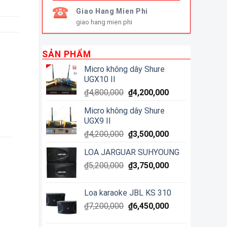
Giao Hang Mien Phi
giao hang mien phi
SẢN PHẨM
Micro không dây Shure
UGX10 II
₫
4,800,000
₫
4,200,000
Micro không dây Shure
UGX9 II
₫
4,200,000
₫
3,500,000
LOA JARGUAR SUHYOUNG
₫
5,200,000
₫
3,750,000
Loa karaoke JBL KS 310
₫
7,200,000
₫
6,450,000