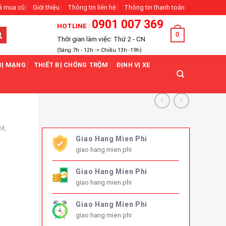
á mua cũ
Giới thiệu
Thông tin liên hệ
Thông tin thanh toán
0901 007 369
HOTLINE :
0
Thời gian làm việc: Thứ 2 - CN
(Sáng 7h - 12h -> Chiều 13h -19h)
BỊ MẠNG
THIẾT BỊ CHỐNG TRỘM
ĐỊNH VỊ XE
M,
Giao Hang Mien Phi
giao hang mien phi
Giao Hang Mien Phi
giao hang mien phi
Giao Hang Mien Phi
giao hang mien phi