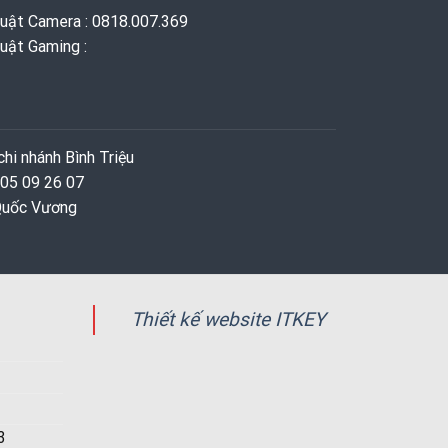
huật Camera : 0818.007.369
uật Gaming ‭: ‬
hi nhánh Bình Triệu
 05 09 26 07
 Quốc Vương
Thiết kế website ITKEY
3