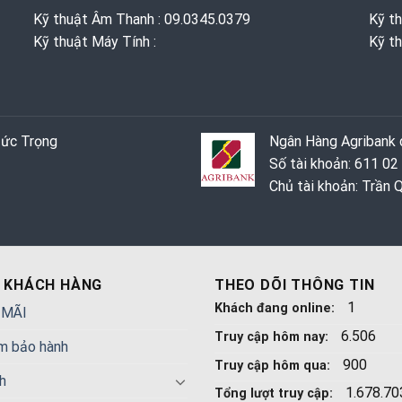
Kỹ thuật Âm Thanh : 09.0345.0379
Kỹ t
Kỹ thuật Máy Tính :
Kỹ th
Đức Trọng
Ngân Hàng Agribank c
Số tài khoản: 611 02
Chủ tài khoản: Trần
 KHÁCH HÀNG
THEO DÕI THÔNG TIN
1
Khách đang online:
 MÃI
6.506
Truy cập hôm nay:
m bảo hành
900
Truy cập hôm qua:
h
1.678.70
Tổng lượt truy cập: