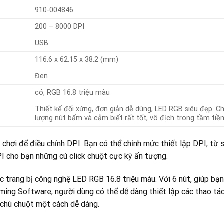
910-004846
200 – 8000 DPI
USB
116.6 x 62.15 x 38.2 (mm)
Đen
có, RGB 16.8 triệu màu
Thiết kế đối xứng, đơn giản dễ dùng, LED RGB siêu đẹp. C
lượng nút bấm và cảm biết rất tốt, vô địch trong tầm tiề
 chơi để điều chỉnh DPI. Bạn có thể chỉnh mức thiết lập DPI, từ 
I cho bạn những cú click chuột cực kỳ ấn tượng.
c trang bị công nghệ LED RGB 16.8 triệu màu. Với 6 nút, giúp bạn
ing Software, người dùng có thể dễ dàng thiết lập các thao tá
 chú chuột một cách dễ dàng.