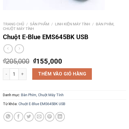
TRANG CHỦ
/
SẢN PHẨM
/
LINH KIỆN MÁY TÍNH
/
BÀN PHÍM,
CHUỘT MÁY TÍNH
Chuột E-Blue EMS645BK USB
₫
205,000
₫
155,000
Chuột E-Blue EMS645BK USB số lượng
THÊM VÀO GIỎ HÀNG
Danh mục:
Bàn Phím, Chuột Máy Tính
Từ khóa:
Chuột E-Blue EMS645BK USB