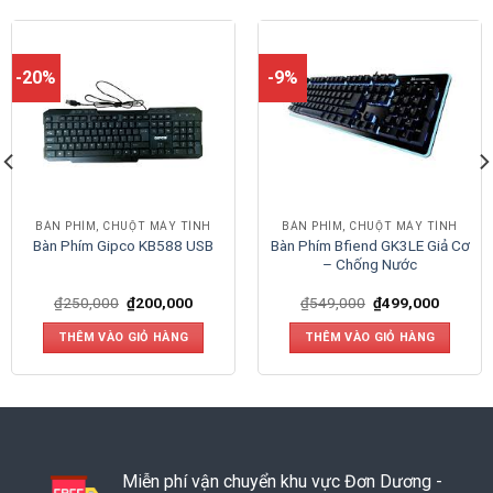
-20%
-9%
BÀN PHÍM, CHUỘT MÁY TÍNH
BÀN PHÍM, CHUỘT MÁY TÍNH
Bàn Phím Bfiend GK3LE Giả Cơ
Bàn Phím Gipco KB588 USB
– Chống Nước
₫
250,000
₫
200,000
₫
549,000
₫
499,000
THÊM VÀO GIỎ HÀNG
THÊM VÀO GIỎ HÀNG
Miễn phí vận chuyển khu vực Đơn Dương -