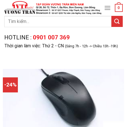
Skip
0
to
content
Tìm
kiếm:
HOTLINE :
0901 007 369
Thời gian làm việc: Thứ 2 - CN
(Sáng 7h - 12h -> Chiều 13h -19h)
-24%