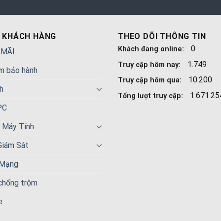
 KHÁCH HÀNG
THEO DÕI THÔNG TIN
0
Khách đang online:
 MÃI
1.749
Truy cập hôm nay:
m bảo hành
10.200
Truy cập hôm qua:
h
1.671.25
Tổng lượt truy cập:
PC
n Máy Tính
Giám Sát
 Mạng
 chống trộm
e