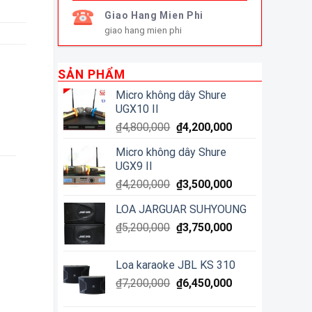
Giao Hang Mien Phi
giao hang mien phi
SẢN PHẨM
Micro không dây Shure
UGX10 II
₫
4,800,000
₫
4,200,000
Micro không dây Shure
UGX9 II
₫
4,200,000
₫
3,500,000
LOA JARGUAR SUHYOUNG
₫
5,200,000
₫
3,750,000
Loa karaoke JBL KS 310
₫
7,200,000
₫
6,450,000