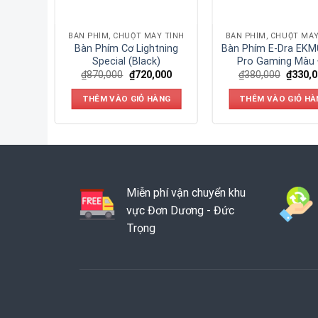
Y TÍNH
BÀN PHÍM, CHUỘT MÁY TÍNH
BÀN PHÍM, CHUỘT MÁY
ybrid
Bàn Phím Cơ Lightning
Bàn Phím E-Dra EK
Special (Black)
Pro Gaming Màu
000
₫
870,000
₫
720,000
₫
380,000
₫
330,
ÀNG
THÊM VÀO GIỎ HÀNG
THÊM VÀO GIỎ HÀ
Miễn phí vận chuyển khu
vực Đơn Dương - Đức
Trọng