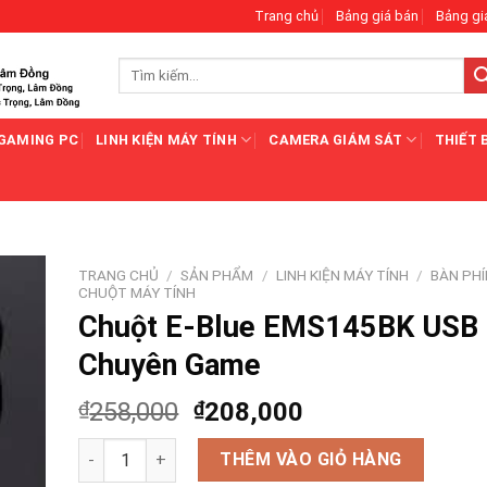
Trang chủ
Bảng giá bán
Bảng gi
Tìm
kiếm:
GAMING PC
LINH KIỆN MÁY TÍNH
CAMERA GIÁM SÁT
THIẾT 
TRANG CHỦ
/
SẢN PHẨM
/
LINH KIỆN MÁY TÍNH
/
BÀN PHÍ
CHUỘT MÁY TÍNH
Chuột E-Blue EMS145BK USB
Chuyên Game
₫
258,000
₫
208,000
Chuột E-Blue EMS145BK USB Chuyên Game số lượng
THÊM VÀO GIỎ HÀNG