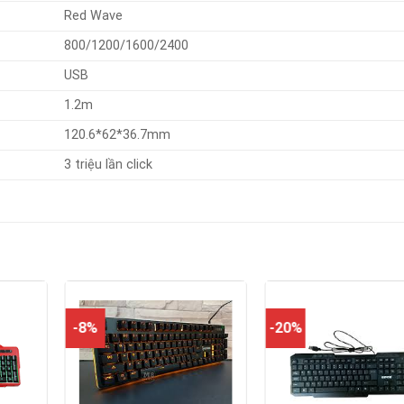
Red Wave
800/1200/1600/2400
USB
1.2m
120.6*62*36.7mm
3 triệu lần click
-8%
-20%