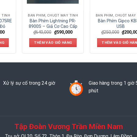
 TÍNH
BÀN PHÍM, CHUỘT MÁY TÍNH
BÀN PHÍM, CHUỘT MÁY
M075RE
Bàn Phím Lightning PR-
Bàn Phím Gipco KB
 Đỏ
8900S – Giả Cơ Cao Cấp
USB
000
₫
640,000
₫
590,000
₫
250,000
₫
200,0
NG
THÊM VÀO GIỎ HÀNG
THÊM VÀO GIỎ HÀ
Xử lý sự cố trong 24 giờ
Giao hàng trong 1 giờ 
phút
Tập Đoàn Vương Trần Miền Nam
Trụ sở: Ql 20, Số 72, Thôn 1, Đạ Ròn, Đơn Dương, Lâm Đồng