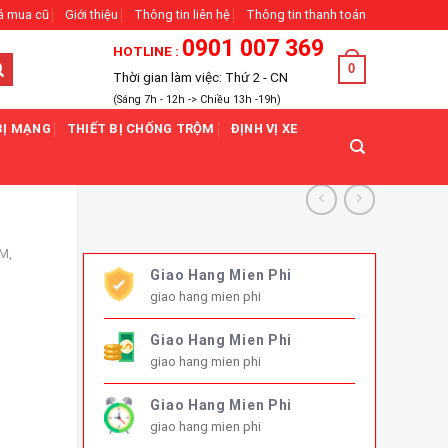
á mua cũ
Giới thiệu
Thông tin liên hệ
Thông tin thanh toán
0901 007 369
HOTLINE :
0
Thời gian làm việc: Thứ 2 - CN
(Sáng 7h - 12h -> Chiều 13h -19h)
BỊ MẠNG
THIẾT BỊ CHỐNG TRỘM
ĐỊNH VỊ XE
M,
Giao Hang Mien Phi
giao hang mien phi
Giao Hang Mien Phi
giao hang mien phi
Giao Hang Mien Phi
giao hang mien phi