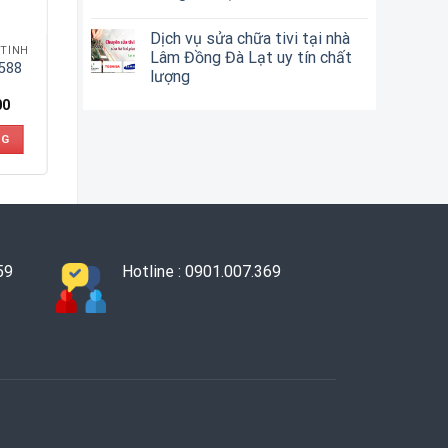
Dịch vụ sửa chữa tivi tại nhà
 TÍNH
Lâm Đồng Đà Lạt uy tín chất
588
lượng
00
NG
59
Hotline : 0901.007.369