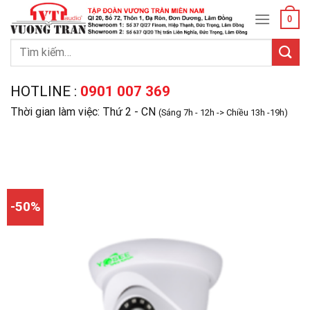
Skip
0
to
content
Tìm
kiếm:
HOTLINE :
0901 007 369
Thời gian làm việc: Thứ 2 - CN
(Sáng 7h - 12h -> Chiều 13h -19h)
-50%