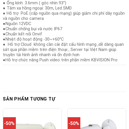
● Ống kính: 3.6mm ( góc nhìn 93°)
● Tầm xa hồng ngoại: 30m, Led SMD
● Hỗ trợ PoE (cấp nguồn qua mạng) giúp giảm chi phí dây nguồn
và nguồn cho camera
●Nguồn 12VDC
●Chuẩn chống bụi và nước IP67
●Chuẩn kết nối Onvif
●Nhiệt độ hoạt động -30~+60°C
● Hỗ trợ Cloud không cần cài đặt cấu hình mạng ,dễ dàng quan
sát qua phần mềm trên điện thoại , Server tại Việt Nam giúp
truyền tải hình ảnh nhanh và ổn định hơn
●Hỗ trợ chức năng Push video trên phần mềm KBVISION Pro
SẢN PHẨM TƯƠNG TỰ
-50%
-50%