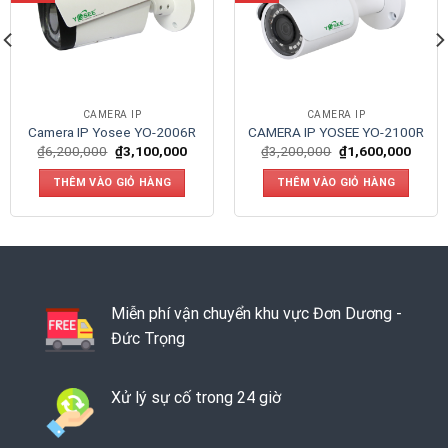
CAMERA IP
CAMERA IP
Camera IP Yosee YO-2006R
CAMERA IP YOSEE YO-2100R
₫
6,200,000
₫
3,100,000
₫
3,200,000
₫
1,600,000
THÊM VÀO GIỎ HÀNG
THÊM VÀO GIỎ HÀNG
Miễn phí vận chuyển khu vực Đơn Dương -
Đức Trọng
Xử lý sự cố trong 24 giờ