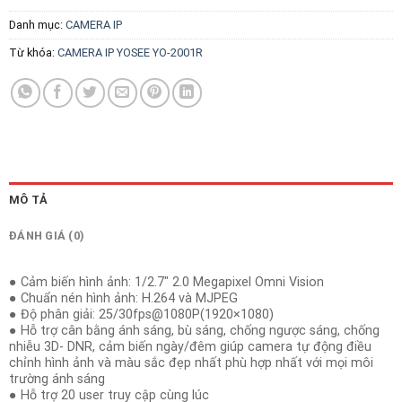
Danh mục:
CAMERA IP
Từ khóa:
CAMERA IP YOSEE YO-2001R
MÔ TẢ
ĐÁNH GIÁ (0)
● Cảm biến hình ảnh: 1/2.7″ 2.0 Megapixel Omni Vision
● Chuẩn nén hình ảnh: H.264 và MJPEG
● Độ phân giải: 25/30fps@1080P(1920×1080)
● Hỗ trợ cân bằng ánh sáng, bù sáng, chống ngược sáng, chống
nhiễu 3D- DNR, cảm biến ngày/đêm giúp camera tự động điều
chỉnh hình ảnh và màu sắc đẹp nhất phù hợp nhất với mọi môi
trường ánh sáng
● Hỗ trợ 20 user truy cập cùng lúc