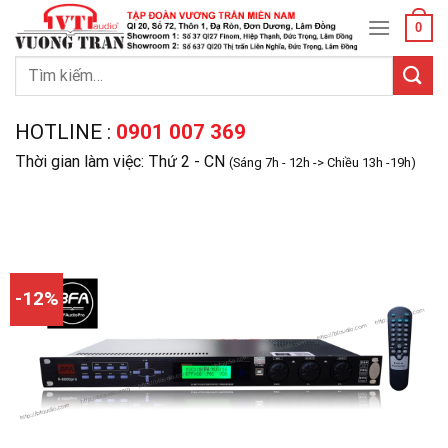
Skip
0
to
content
Tìm
kiếm:
HOTLINE :
0901 007 369
Thời gian làm việc: Thứ 2 - CN
(Sáng 7h - 12h -> Chiều 13h -19h)
-12%