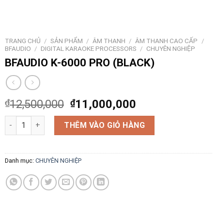
TRANG CHỦ
/
SẢN PHẨM
/
ÂM THANH
/
ÂM THANH CAO CẤP
/
BFAUDIO
/
DIGITAL KARAOKE PROCESSORS
/
CHUYÊN NGHIỆP
BFAUDIO K-6000 PRO (BLACK)
₫
12,500,000
₫
11,000,000
BFAUDIO K-6000 PRO (BLACK) số lượng
THÊM VÀO GIỎ HÀNG
Danh mục:
CHUYÊN NGHIỆP