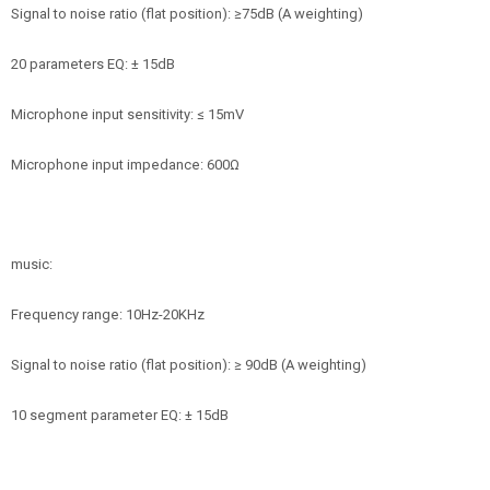
Signal to noise ratio (flat position): ≥75dB (A weighting)
20 parameters EQ: ± 15dB
Microphone input sensitivity: ≤ 15mV
Microphone input impedance: 600Ω
music:
Frequency range: 10Hz-20KHz
Signal to noise ratio (flat position): ≥ 90dB (A weighting)
10 segment parameter EQ: ± 15dB