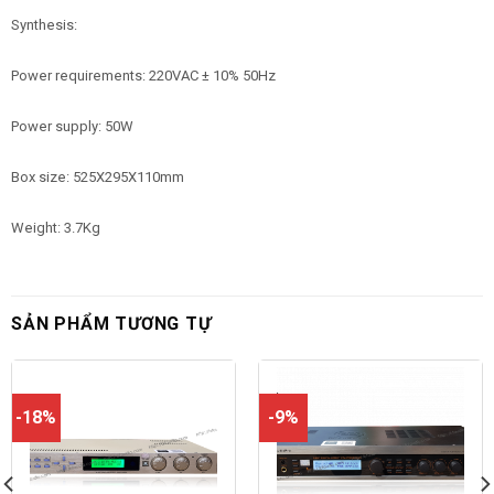
Synthesis:
Power requirements: 220VAC ± 10% 50Hz
Power supply: 50W
Box size:
525X295X110mm
Weight: 3.7Kg
SẢN PHẨM TƯƠNG TỰ
-18%
-9%