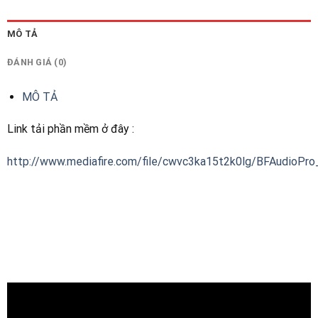
MÔ TẢ
ĐÁNH GIÁ (0)
MÔ TẢ
Link tải phần mềm ở đây :
http://www.mediafire.com/file/cwvc3ka15t2k0lg/BFAudioPro_