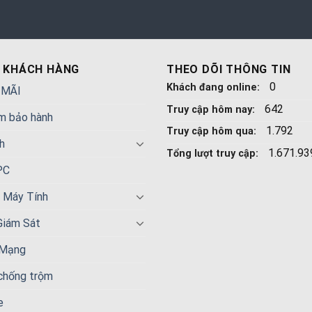
 KHÁCH HÀNG
THEO DÕI THÔNG TIN
0
Khách đang online:
 MÃI
642
Truy cập hôm nay:
m bảo hành
1.792
Truy cập hôm qua:
h
1.671.93
Tổng lượt truy cập:
PC
n Máy Tính
Giám Sát
 Mạng
 chống trộm
e