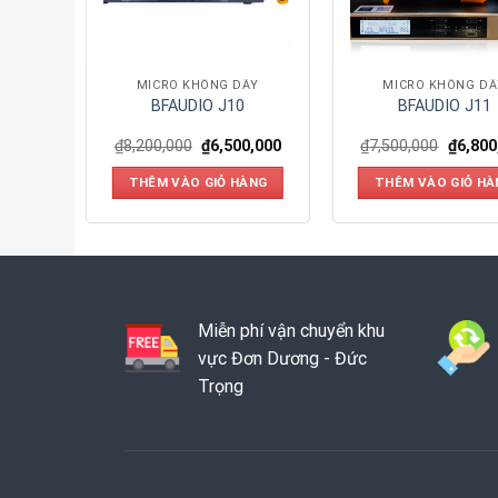
MICRO KHÔNG DÂY
MICRO KHÔNG DÂ
BFAUDIO J10
BFAUDIO J11
₫
8,200,000
₫
6,500,000
₫
7,500,000
₫
6,800
THÊM VÀO GIỎ HÀNG
THÊM VÀO GIỎ HÀ
Miễn phí vận chuyển khu
vực Đơn Dương - Đức
Trọng