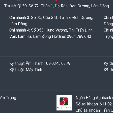
Trụ sở: Ql 20, Số 72, Thôn 1, Đạ Ròn, Đơn Dương, Lâm Đồng
Chi nhánh 3: Số 75, Cầu Sắt, Tu Tra, Đơn Dương,
Chi n
Lâm Đồng
Đồng
Chi nhánh 4: Số 353, Hùng Vương, Thị Trấn Đinh
Chi n
Văn, Lâm Hà, Lâm Đồng Hotline: 0961.789.640
Trọn
Kỹ thuật Âm Thanh : 09.0345.0379
Kỹ t
Kỹ thuật Máy Tính :
Kỹ th
Đức Trọng
Ngân Hàng Agribank c
Số tài khoản: 611 02
Chủ tài khoản: Trần