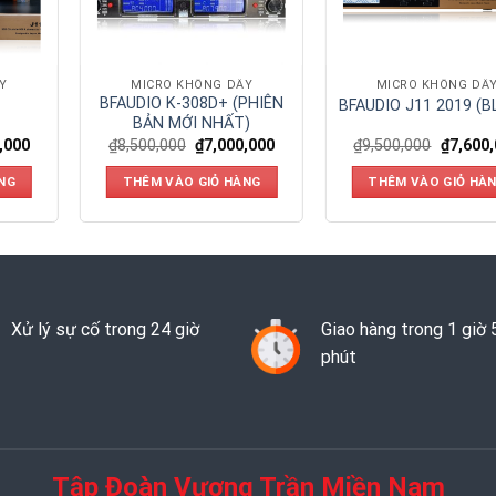
Y
MICRO KHÔNG DÂY
MICRO KHÔNG DÂ
BFAUDIO K-308D+ (PHIÊN
BFAUDIO J11 2019 (B
BẢN MỚI NHẤT)
,000
₫
8,500,000
₫
7,000,000
₫
9,500,000
₫
7,600
NG
THÊM VÀO GIỎ HÀNG
THÊM VÀO GIỎ HÀ
Xử lý sự cố trong 24 giờ
Giao hàng trong 1 giờ 
phút
Tập Đoàn Vương Trần Miền Nam