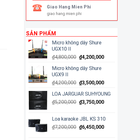
Giao Hang Mien Phi
giao hang mien phi
SẢN PHẨM
Micro không dây Shure
UGX10 II
₫
4,800,000
₫
4,200,000
Micro không dây Shure
UGX9 II
₫
4,200,000
₫
3,500,000
LOA JARGUAR SUHYOUNG
₫
5,200,000
₫
3,750,000
Loa karaoke JBL KS 310
₫
7,200,000
₫
6,450,000