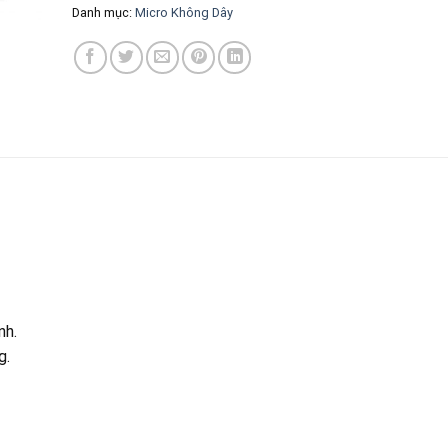
Danh mục:
Micro Không Dây
nh.
g.