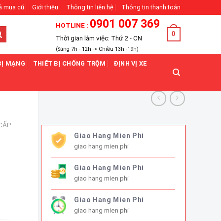
á mua cũ
Giới thiệu
Thông tin liên hệ
Thông tin thanh toán
0901 007 369
HOTLINE :
0
Thời gian làm việc: Thứ 2 - CN
(Sáng 7h - 12h -> Chiều 13h -19h)
BỊ MẠNG
THIẾT BỊ CHỐNG TRỘM
ĐỊNH VỊ XE
CẤP
Giao Hang Mien Phi
giao hang mien phi
Giao Hang Mien Phi
giao hang mien phi
Giao Hang Mien Phi
giao hang mien phi