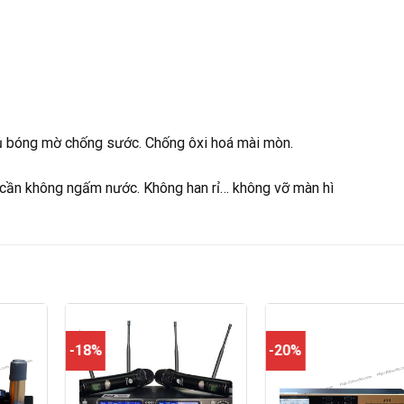
ủ bóng mờ chống sước. Chống ôxi hoá mài mòn.
cần không ngấm nước. Không han rỉ… không vỡ màn hì
-18%
-20%