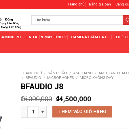
Trang chủ
Bảng giá bán
Bảng gi
Tìm
kiếm:
GAMING PC
LINH KIỆN MÁY TÍNH
CAMERA GIÁM SÁT
THIẾT 
TRANG CHỦ
/
SẢN PHẨM
/
ÂM THANH
/
ÂM THANH CAO 
/
BFAUDIO
/
MICROPHONES
/
MICRO KHÔNG DÂY
BFAUDIO J8
₫
6,000,000
₫
4,500,000
BFAUDIO J8 số lượng
THÊM VÀO GIỎ HÀNG