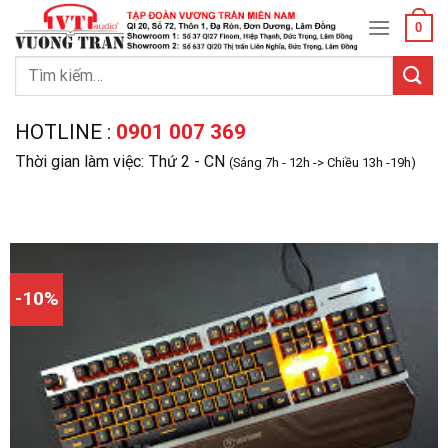
Skip
0
to
content
Tìm
kiếm:
HOTLINE :
0901 007 369
Thời gian làm việc: Thứ 2 - CN
(Sáng 7h - 12h -> Chiều 13h -19h)
-10%