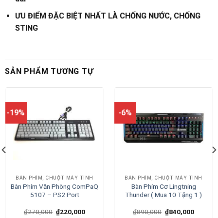
ƯU ĐIỂM ĐẶC BIỆT NHẤT LÀ CHỐNG NƯỚC, CHỐNG
STING
SẢN PHẨM TƯƠNG TỰ
-19%
-6%
BÀN PHÍM, CHUỘT MÁY TÍNH
BÀN PHÍM, CHUỘT MÁY TÍNH
Bàn Phím Văn Phòng ComPaQ
Bàn Phím Cơ Lingtning
5107 – PS2 Port
Thunder ( Mua 10 Tặng 1 )
₫
270,000
₫
220,000
₫
890,000
₫
840,000