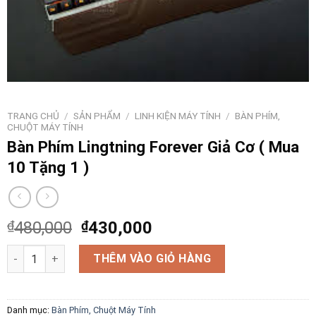
TRANG CHỦ
/
SẢN PHẨM
/
LINH KIỆN MÁY TÍNH
/
BÀN PHÍM,
CHUỘT MÁY TÍNH
Bàn Phím Lingtning Forever Giả Cơ ( Mua
10 Tặng 1 )
₫
480,000
₫
430,000
Bàn Phím Lingtning Forever Giả Cơ ( Mua 10 Tặng 1 ) số lượng
THÊM VÀO GIỎ HÀNG
Danh mục:
Bàn Phím, Chuột Máy Tính