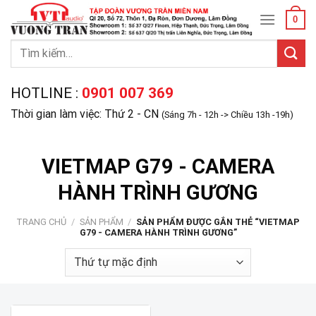
Skip
0
to
content
Tìm
kiếm:
HOTLINE :
0901 007 369
Thời gian làm việc: Thứ 2 - CN
(Sáng 7h - 12h -> Chiều 13h -19h)
VIETMAP G79 - CAMERA
HÀNH TRÌNH GƯƠNG
TRANG CHỦ
/
SẢN PHẨM
/
SẢN PHẨM ĐƯỢC GẮN THẺ “VIETMAP
G79 - CAMERA HÀNH TRÌNH GƯƠNG”