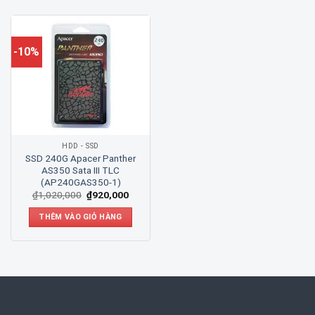
-10%
HDD - SSD
SSD 240G Apacer Panther
AS350 Sata III TLC
(AP240GAS350-1)
₫
1,020,000
₫
920,000
THÊM VÀO GIỎ HÀNG