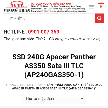
Skip
0
to
content
Tìm
kiếm:
HOTLINE :
0901 007 369
Thời gian làm việc: Thứ 2 - CN
(Sáng 7h - 12h -> Chiều 13h -19h)
SSD 240G Apacer Panther
AS350 Sata III TLC
(AP240GAS350-1)
TRANG CHỦ
/
SẢN PHẨM
/
SẢN PHẨM ĐƯỢC GẮN THẺ “SSD 240G
APACER PANTHER AS350 SATA III TLC (AP240GAS350-1)”