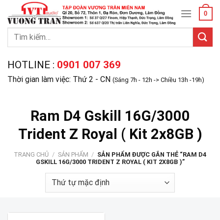
Skip
0
to
content
Tìm
kiếm:
HOTLINE :
0901 007 369
Thời gian làm việc: Thứ 2 - CN
(Sáng 7h - 12h -> Chiều 13h -19h)
Ram D4 Gskill 16G/3000
Trident Z Royal ( Kit 2x8GB )
TRANG CHỦ
/
SẢN PHẨM
/
SẢN PHẨM ĐƯỢC GẮN THẺ “RAM D4
GSKILL 16G/3000 TRIDENT Z ROYAL ( KIT 2X8GB )”