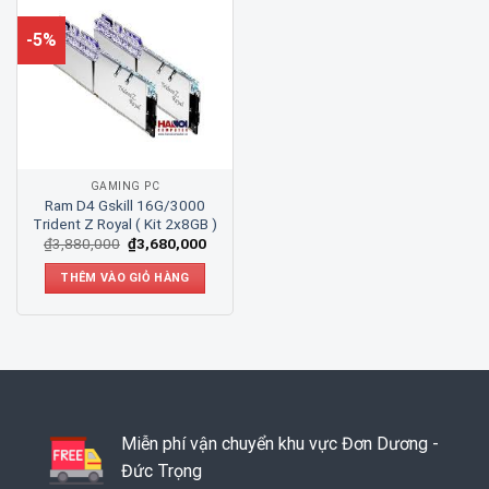
-5%
GAMING PC
Ram D4 Gskill 16G/3000
Trident Z Royal ( Kit 2x8GB )
₫
3,880,000
₫
3,680,000
THÊM VÀO GIỎ HÀNG
Miễn phí vận chuyển khu vực Đơn Dương -
Đức Trọng