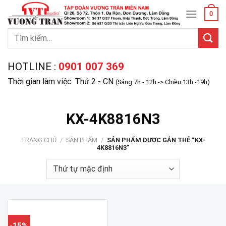
Skip
0
to
content
Tìm
kiếm:
HOTLINE :
0901 007 369
Thời gian làm việc: Thứ 2 - CN
(Sáng 7h - 12h -> Chiều 13h -19h)
KX-4K8816N3
TRANG CHỦ
/
SẢN PHẨM
/
SẢN PHẨM ĐƯỢC GẮN THẺ “KX-
4K8816N3”
-15%