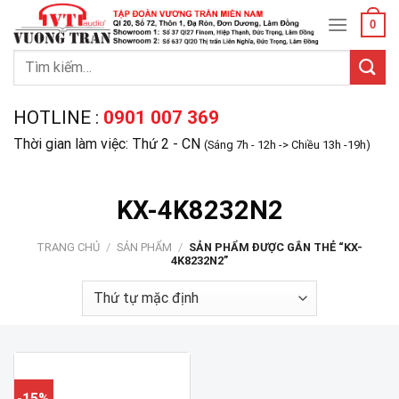
Skip
0
to
content
Tìm
kiếm:
HOTLINE :
0901 007 369
Thời gian làm việc: Thứ 2 - CN
(Sáng 7h - 12h -> Chiều 13h -19h)
KX-4K8232N2
TRANG CHỦ
/
SẢN PHẨM
/
SẢN PHẨM ĐƯỢC GẮN THẺ “KX-
4K8232N2”
-15%