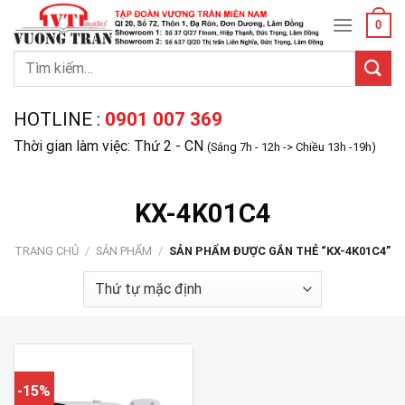
Skip
0
to
content
Tìm
kiếm:
HOTLINE :
0901 007 369
Thời gian làm việc: Thứ 2 - CN
(Sáng 7h - 12h -> Chiều 13h -19h)
KX-4K01C4
TRANG CHỦ
/
SẢN PHẨM
/
SẢN PHẨM ĐƯỢC GẮN THẺ “KX-4K01C4”
-15%