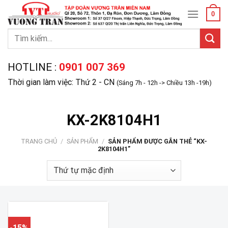
Skip
0
to
content
Tìm
kiếm:
HOTLINE :
0901 007 369
Thời gian làm việc: Thứ 2 - CN
(Sáng 7h - 12h -> Chiều 13h -19h)
KX-2K8104H1
TRANG CHỦ
/
SẢN PHẨM
/
SẢN PHẨM ĐƯỢC GẮN THẺ “KX-
2K8104H1”
-15%