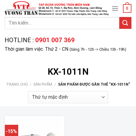
Skip
0
to
content
Tìm
kiếm:
HOTLINE :
0901 007 369
Thời gian làm việc: Thứ 2 - CN
(Sáng 7h - 12h -> Chiều 13h -19h)
KX-1011N
TRANG CHỦ
/
SẢN PHẨM
/
SẢN PHẨM ĐƯỢC GẮN THẺ “KX-1011N”
-15%