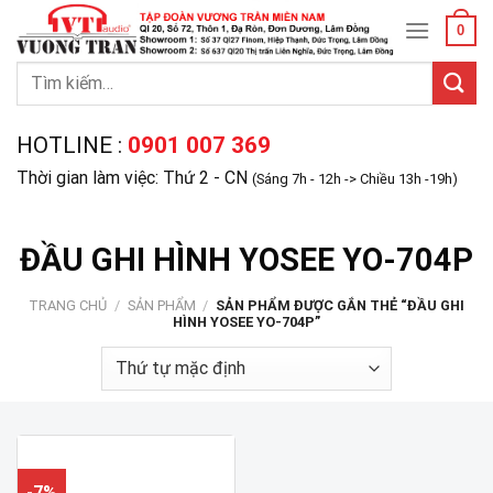
Skip
0
to
content
Tìm
kiếm:
HOTLINE :
0901 007 369
Thời gian làm việc: Thứ 2 - CN
(Sáng 7h - 12h -> Chiều 13h -19h)
ĐẦU GHI HÌNH YOSEE YO-704P
TRANG CHỦ
/
SẢN PHẨM
/
SẢN PHẨM ĐƯỢC GẮN THẺ “ĐẦU GHI
HÌNH YOSEE YO-704P”
-7%