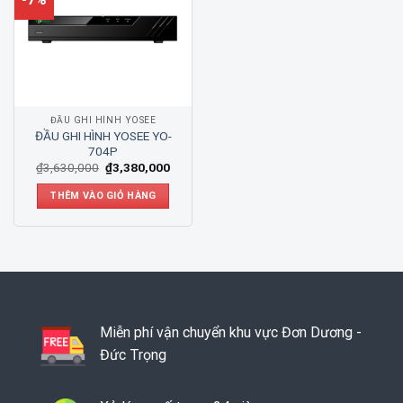
ĐẦU GHI HÌNH YOSEE
ĐẦU GHI HÌNH YOSEE YO-
704P
₫
3,630,000
₫
3,380,000
THÊM VÀO GIỎ HÀNG
Miễn phí vận chuyển khu vực Đơn Dương -
Đức Trọng