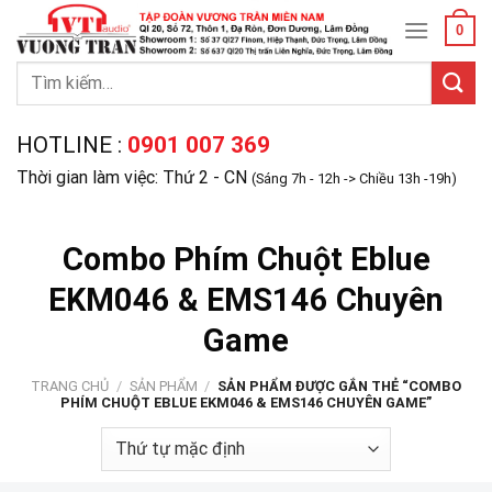
Skip
0
to
content
Tìm
kiếm:
HOTLINE :
0901 007 369
Thời gian làm việc: Thứ 2 - CN
(Sáng 7h - 12h -> Chiều 13h -19h)
Combo Phím Chuột Eblue
EKM046 & EMS146 Chuyên
Game
TRANG CHỦ
/
SẢN PHẨM
/
SẢN PHẨM ĐƯỢC GẮN THẺ “COMBO
PHÍM CHUỘT EBLUE EKM046 & EMS146 CHUYÊN GAME”