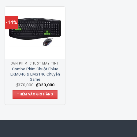
-14%
BÀN PHÍM, CHUỘT MÁY TÍNH
Combo Phím Chuột Eblue
EKM046 & EMS146 Chuyên
Game
₫
370,000
₫
320,000
THÊM VÀO GIỎ HÀNG