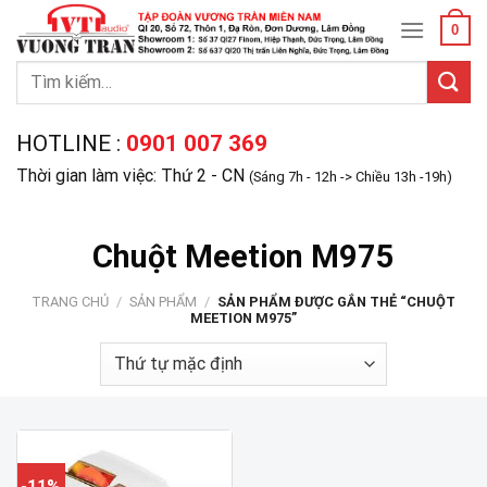
Skip
0
to
content
Tìm
kiếm:
HOTLINE :
0901 007 369
Thời gian làm việc: Thứ 2 - CN
(Sáng 7h - 12h -> Chiều 13h -19h)
Chuột Meetion M975
TRANG CHỦ
/
SẢN PHẨM
/
SẢN PHẨM ĐƯỢC GẮN THẺ “CHUỘT
MEETION M975”
-11%