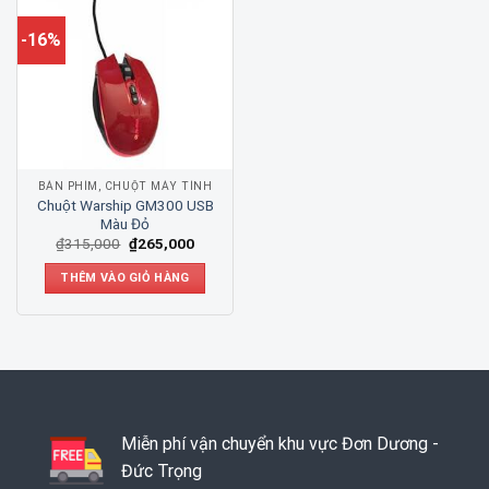
-16%
BÀN PHÍM, CHUỘT MÁY TÍNH
Chuột Warship GM300 USB
Màu Đỏ
₫
315,000
₫
265,000
THÊM VÀO GIỎ HÀNG
Miễn phí vận chuyển khu vực Đơn Dương -
Đức Trọng