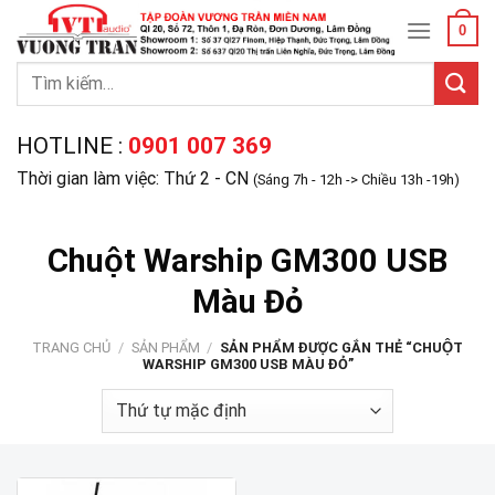
Skip
0
to
content
Tìm
kiếm:
HOTLINE :
0901 007 369
Thời gian làm việc: Thứ 2 - CN
(Sáng 7h - 12h -> Chiều 13h -19h)
Chuột Warship GM300 USB
Màu Đỏ
TRANG CHỦ
/
SẢN PHẨM
/
SẢN PHẨM ĐƯỢC GẮN THẺ “CHUỘT
WARSHIP GM300 USB MÀU ĐỎ”