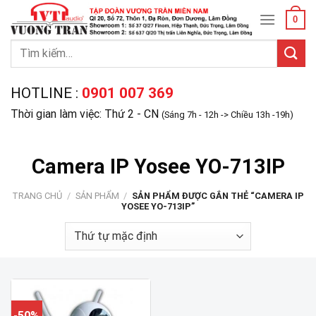
Skip
0
to
content
Tìm
kiếm:
HOTLINE :
0901 007 369
Thời gian làm việc: Thứ 2 - CN
(Sáng 7h - 12h -> Chiều 13h -19h)
Camera IP Yosee YO-713IP
TRANG CHỦ
/
SẢN PHẨM
/
SẢN PHẨM ĐƯỢC GẮN THẺ “CAMERA IP
YOSEE YO-713IP”
-50%